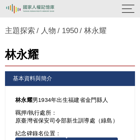
:::
國家人權記憶庫
主題探索
人物
1950
林永耀
熱門關鍵字：
陳孟和
李舜治
鹿窟事件
安康接待室
林永耀
新生訓導處
蛋殼畫
送物單
主題探索
基本資料與簡介
背景知識
關於我們
林永耀
男
1934年出生
福建省
金門縣人
羈押/執行處所：
意見信箱
原臺灣省保安司令部新生訓導處（綠島）
紀念碑錄名位置：