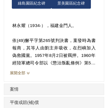
綠島園區紀念碑
景美園區紀念碑
林永耀（1934-），福建金門人。
依(49)獬平字第265號判決書，案發時為書
報商，其等人由劉主井吸收，在烈嶼加入
偽救國黨。1957年8月2日被羈押。1960年
經陸軍總司令部以《懲治叛亂條例》第5條
「參加叛亂之組織」判處有期徒刑5年。
展開全部
1962年8月1日刑滿開釋。
案情
其於1999年5月向補償基金會提出申請，
2001年5月經第2屆第6次董監事會審核通過
平復或賠(補)償
予以補償。補償理由為原判決認定其參加