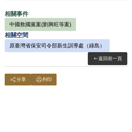
叛亂之組織「中國救國黨」，惟該「中國
相關事件
救國黨」既如原判決所認定係主張「實行
中國救國黨案(劉興旺等案)
民有、民治、民享，維護憲政，實行三民
相關空間
主義及反對一黨專政……」 等，尚難據以
認定為叛亂之組織，故認本案非有實據。
原臺灣省保安司令部新生訓導處（綠島）
2019年2月經促轉會公告撤銷判決處分。
返回前一頁
分享
列印