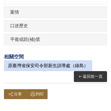
加叛亂之組織」判處有期徒刑10年。1960
年10月18日刑期結束，10月19日開釋。
案情
其於1999年8月向補償基金會提出申請，
口述歷史
2001年7月經第2屆第10次臨時董事會審核
通過予以補償。補償理由為原判決認定其
平復或賠(補)償
參加叛亂組織，係以其於偵查中之自白及
另案被告陳思文之供證為據。惟其於審理
相關空間
中否認，且原判決對該「國際問題研究
原臺灣省保安司令部新生訓導處（綠島）
會」組織之性質與目的均未予查證敘明，
返回前一頁
此外無其他具體佐證，故認本案非有實
據。
2018年12月經促轉會公告撤銷判決處分。
分享
列印