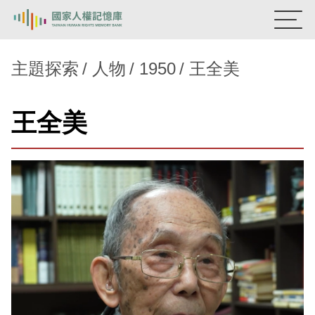
:::
國家人權記憶庫
主題探索
人物
1950
王全美
熱門關鍵字：
陳孟和
李舜治
鹿窟事件
安康接待室
王全美
新生訓導處
蛋殼畫
送物單
主題探索
背景知識
關於我們
意見信箱