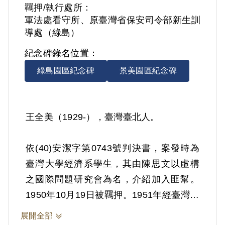
羈押/執行處所：
軍法處看守所、原臺灣省保安司令部新生訓
導處（綠島）
紀念碑錄名位置：
綠島園區紀念碑
景美園區紀念碑
王全美（1929-），臺灣臺北人。
依(40)安潔字第0743號判決書，案發時為
臺灣大學經濟系學生，其由陳思文以虛構
之國際問題研究會為名，介紹加入匪幫。
1950年10月19日被羈押。1951年經臺灣省
保安司令部以《懲治叛亂條例》第5條「參
展開全部