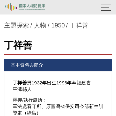
:::
國家人權記憶庫
主題探索
人物
1950
丁祥善
熱門關鍵字：
陳孟和
李舜治
鹿窟事件
安康接待室
丁祥善
新生訓導處
蛋殼畫
送物單
主題探索
基本資料與簡介
背景知識
關於我們
丁祥善
男
1932年出生
1996年卒
福建省
平潭縣人
意見信箱
羈押/執行處所：
軍法處看守所、原臺灣省保安司令部新生訓
導處（綠島）