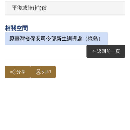
其家屬於2004年8月向補償基金會提出申
平復或賠(補)償
請，2005年6月經第4屆第6次董監事會審核
通過予以補償。補償理由為原判決認定丁
相關空間
其同預備投降叛徒，係以其於偵查中之自
原臺灣省保安司令部新生訓導處（綠島）
白及證人黃家文之供述為據。惟其於審理
中否認，並提出申請刑求之抗辯，且證人
返回前一頁
黃家文之供詞係聽自同案被告蘇振所說，
屬傳聞證據，此外無其他具體佐證，故認
分享
列印
本案非確有實據。
2019年5月經促轉會公告撤銷判決處分。