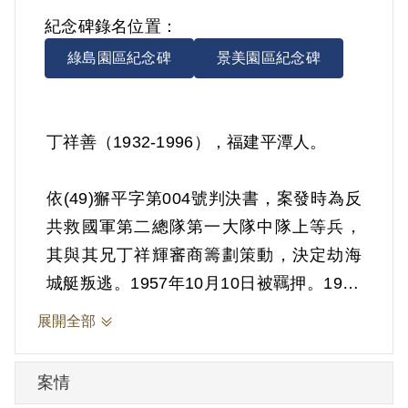
紀念碑錄名位置：
綠島園區紀念碑
景美園區紀念碑
丁祥善（1932-1996），福建平潭人。
依(49)獬平字第004號判決書，案發時為反
共救國軍第二總隊第一大隊中隊上等兵，
其與其兄丁祥輝審商籌劃策動，決定劫海
城艇叛逃。1957年10月10日被羈押。1960
年經陸軍總司令部更審以《戰時軍律》第5
展開全部
條第3項「共同預備投降叛徒」判處有期徒
刑7年。1964年10月9日刑期結束。
案情