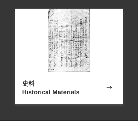
史料
Historical Materials