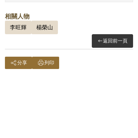
年7月任昇華課長。
相關人物
李旺輝
楊榮山
1944年12月與王菊梅結婚，與李旺輝（妻
返回前一頁
王秀松）是連襟。在臺北樟腦局工作時，
與同鄉的基隆中學校長鍾浩東、教員鍾里
分享
列印
志及姻親李旺輝等人都曾有往來。1949年
曾閱讀李旺輝拿來之《光明報》及一本小
冊子，內載共產黨現有軍艦飛機等統計統
資料及批評省府主席魏道明等人，鍾里志
亦對其宣揚匪軍戰績。