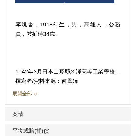
李珧香，1918年生，男，高雄人，公務
員，被捕時34歲。
1942年3月日本山形縣米澤高等工業學校畢
業，曾任日本三共製藥公司技術員一年六
撰寫者/資料來源：何鳳嬌
個月，1943年底回臺，任職花蓮東邦金屬
展開全部
製鍊株式會社技術員（分析係係長），
1944年12月轉任美濃食品工廠廠長。1945
案情
年12月轉任高雄工業學校，擔任化學系主
任，1947年12月轉至臺灣省樟腦局，1950
平復或賠(補)償