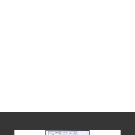
1950年9月8日被扣押，19日即遭樟腦局予
以停職。經過1950年9月9、11、19日、11
月9、30日、1951年1月6日、2月21日等多
次的偵訊，供認其因對國軍剿匪節節失
利，對國軍頗少信心，因此思想有了左
傾，但否認參加奸匪組織。
1951年3月3日，臺灣省保安司令部以其接
閱李旺輝交付之共黨刊物，又聽受鍾里志
為匪宣揚言論，不祗與鍾里志素識，又與
李旺輝有親戚關係，對他們的言行及基隆
中學案當有所知悉，足證其明知匪諜而不