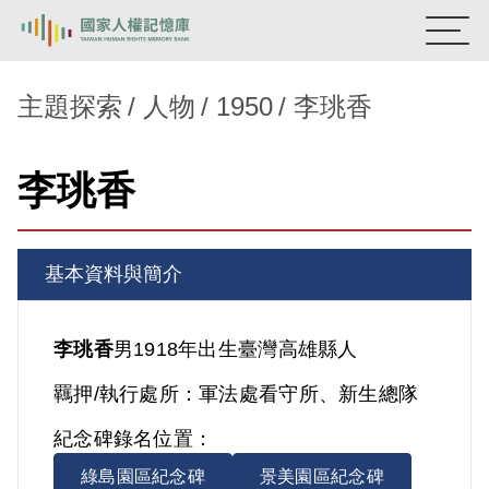
:::
國家人權記憶庫
主題探索
人物
1950
李珧香
熱門關鍵字：
陳孟和
李舜治
鹿窟事件
安康接待室
李珧香
新生訓導處
蛋殼畫
送物單
主題探索
基本資料與簡介
背景知識
關於我們
李珧香
男
1918年出生
臺灣
高雄縣人
羈押/執行處所：
軍法處看守所、新生總隊
意見信箱
紀念碑錄名位置：
綠島園區紀念碑
景美園區紀念碑