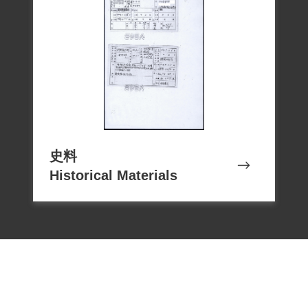
舉發，惟所犯情節尚非重大，臺灣省保安
司令部以（40）安潔字第0978號判決發交
感訓。因已遭羈押逾半年之久，4月樟腦局
以其職位重要，曾電請保安司令部准免受
訓俾得早日返局工作以利公務，但未獲
准。4月10日當庭送達判決書。同日本人又
於看守所以0874號上呈報告，請求免予感
訓。但仍不被許可。5月8日李珧香等叛亂
史料
Historical Materials
犯新生遵照保安司令部40年安迅字第179號
代電實施感訓，內湖新生訓導處收到後，
編為第二中隊。8月31日其妻陳情懇請交
保，但未成功，最後受感訓教育8個月。感
訓結束後，曾於1952年2月申請復職，但似
乎不順利。1958年8月-1959年7月曾至旗
山國中擔任化工教師。