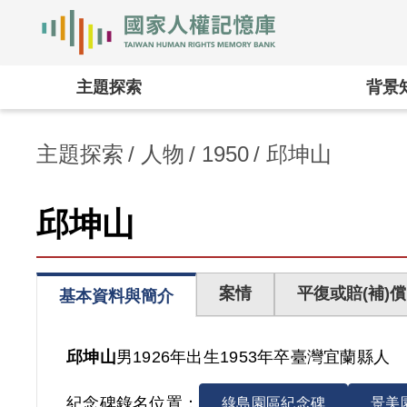
國家人權記憶庫
:::
主題探索
背景
主題探索
人物
1950
邱坤山
邱坤山
案情
平復或賠(補)償
基本資料與簡介
邱坤山
男
1926年出生
1953年卒
臺灣
宜蘭縣人
紀念碑錄名位置：
綠島園區紀念碑
景美