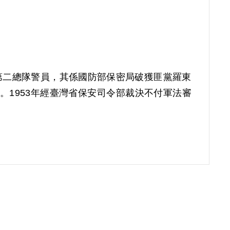
第二總隊警員，其係國防部保密局破獲匪黨羅東
逝世。1953年經臺灣省保安司令部裁決不付軍法審
償。補償理由為據案卡記載，其係因叛亂案件經前臺
（臺灣省警務處令）記載，其係前國防部保密局
符合本條例第15條之1第3款之規定，應予補