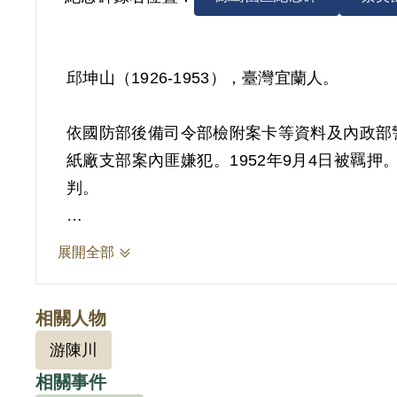
邱坤山（1926-1953），臺灣宜蘭人。
依國防部後備司令部檢附案卡等資料及內政部
紙廠支部案內匪嫌犯。1952年9月4日被羈押。
判。
其家屬於2002年9月向補償基金會提出申請，
展開全部
灣省保安司令部以安序字第5460號判決不
破獲匪黨羅東紙廠支部案內匪嫌犯而予扣押偵
相關人物
償。
游陳川
相關事件