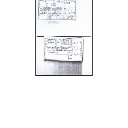
史料
Historical Materials