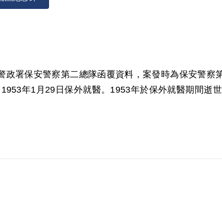
警政署保安警察第二總隊函覆資料，案發時為保安警察
1953年1月29日保外就醫。1953年於保外就醫期間
2004年2月經第3屆第15次董監事會審核通過予以補
付軍法審判。另據內政部警政署保安警察第二總隊函覆資料
辦，其不付軍法審判前受羈押之限制人身自由期間，應認