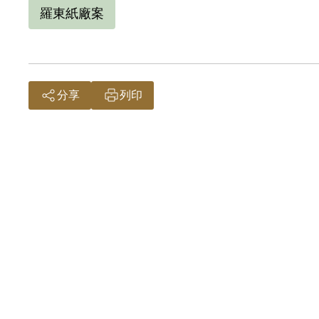
羅東紙廠案
分享
列印