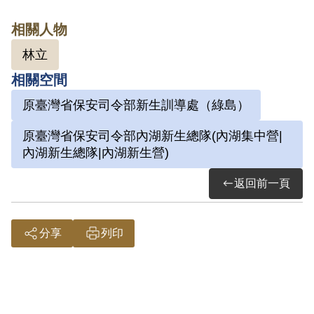
保安司令部留存檔案，僅查得林瀛洲案卡
相關人物
乙紙；而該案卡則註記「林瀛洲即叛亂犯
林立
林立之子」。經查林立係於1950年12月19
日執行死刑，而另據證人黃南國、呂金隆
相關空間
到會陳述，曾在內湖新生總隊看見林瀛
原臺灣省保安司令部新生訓導處（綠島）
洲，並編在同一梯次送至綠島新生訓導處
原臺灣省保安司令部內湖新生總隊(內湖集中營|
乙節，亦與申請人陳稱其1950年4月27日被
內湖新生總隊|內湖新生營)
逮捕，未經審判即解送內湖新生總隊，翌
返回前一頁
年3月間被移送綠島新生訓導處情節相符，
足證林君確曾遭治安機關限制人身自由，
符合補償條例第15條之1第3款之要件，應
分享
列印
予補償。