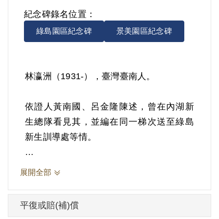
紀念碑錄名位置：
綠島園區紀念碑
景美園區紀念碑
林瀛洲（1931-），臺灣臺南人。
依證人黃南國、呂金隆陳述，曾在內湖新
生總隊看見其，並編在同一梯次送至綠島
新生訓導處等情。
其於2003年1月向補償基金會提出申請，
展開全部
2004年7月經第3屆第20次董監事會審核通
過予以補償。補償理由為依據國防部後備
平復或賠(補)償
司令部督察長室函覆，該部現有前臺灣省