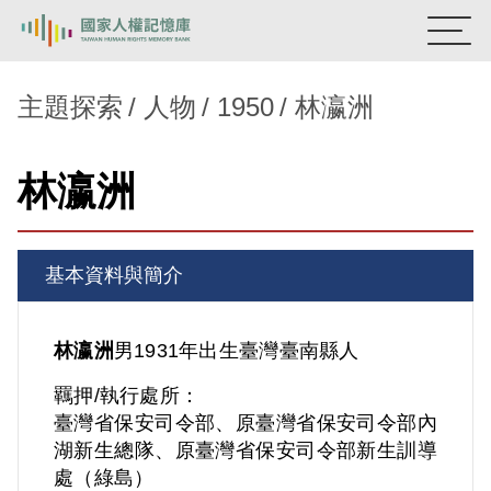
:::
國家人權記憶庫
主題探索
人物
1950
林瀛洲
熱門關鍵字：
陳孟和
李舜治
鹿窟事件
安康接待室
林瀛洲
新生訓導處
蛋殼畫
送物單
主題探索
基本資料與簡介
背景知識
關於我們
林瀛洲
男
1931年出生
臺灣
臺南縣人
羈押/執行處所：
意見信箱
臺灣省保安司令部、原臺灣省保安司令部內
湖新生總隊、原臺灣省保安司令部新生訓導
處（綠島）