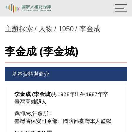
:::
國家人權記憶庫
主題探索
人物
1950
李金成
熱門關鍵字：
陳孟和
李舜治
鹿窟事件
安康接待室
李金成 (李金城)
新生訓導處
蛋殼畫
送物單
主題探索
基本資料與簡介
背景知識
關於我們
李金成 (李金城)
男
1928年出生
1987年卒
臺灣
高雄縣人
意見信箱
羈押/執行處所：
臺灣省保安司令部、國防部臺灣軍人監獄