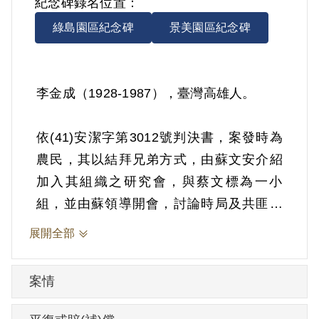
紀念碑錄名位置：
綠島園區紀念碑
景美園區紀念碑
李金成（1928-1987），臺灣高雄人。
依(41)安潔字第3012號判決書，案發時為
農民，其以結拜兄弟方式，由蘇文安介紹
加入其組織之研究會，與蔡文標為一小
組，並由蘇領導開會，討論時局及共匪解
放臺灣、歪曲三七五減租等問題。1951年9
展開全部
月13日被羈押。1952年經臺灣省保安司令
部以《懲治叛亂條例》第5條「參加叛亂之
案情
組織」判處有期徒刑10年。1961年9月12
日刑期結束，9月13日開釋。