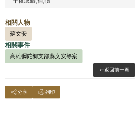
平復或賠(補)償
其家屬於1999年8月向補償基金會提出申
相關人物
請，其家屬於2000年1月再次提出申請，經
蘇文安
補償基金會併案審理，2001年7月經第2屆
相關事件
第10次臨時董事會審核通過予以補償。補
償理由為原判決認定其參加叛亂之組織，
高雄彌陀鄉支部蘇文安等案
僅以其之自白為唯一依據，且原判決對其
返回前一頁
所參加之組織其性質與目的均未詳查敘
明，此外無其他具體佐證，故認本案非有
分享
列印
實據。
2018年12月經促轉會公告撤銷判決處分。