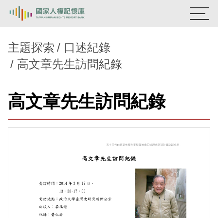
:::
國家人權記憶庫
主題探索
口述紀錄
高文章先生訪問紀錄
熱門關鍵字：
陳孟和
李舜治
鹿窟事件
安康接待室
新生訓導處
蛋殼畫
送物單
高文章先生訪問紀錄
主題探索
背景知識
關於我們
意見信箱