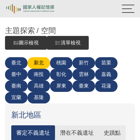
:::
國家人權記憶庫
主題探索
空間
圖示檢視
清單檢視
熱門關鍵字：
陳孟和
李舜治
鹿窟事件
安康接待室
新生訓導處
蛋殼畫
送物單
臺北
新北
桃園
新竹
苗栗
主題探索
臺中
南投
彰化
雲林
嘉義
背景知識
臺南
高雄
屏東
臺東
花蓮
宜蘭
基隆
關於我們
意見信箱
新北地區
審定不義遺址
潛在不義遺址
史蹟點