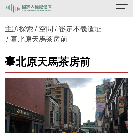
:::
國家人權記憶庫
主題探索
空間
審定不義遺址
臺北原天馬茶房前
熱門關鍵字：
陳孟和
李舜治
鹿窟事件
安康接待室
新生訓導處
蛋殼畫
送物單
臺北原天馬茶房前
主題探索
背景知識
關於我們
意見信箱