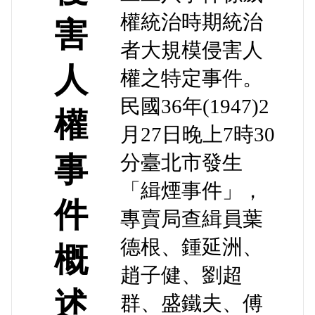
權統治時期統治
害
者大規模侵害人
人
權之特定事件。
民國36年(1947)2
權
月27日晚上7時30
事
分臺北市發生
「緝煙事件」，
件
專賣局查緝員葉
德根、鍾延洲、
概
趙子健、劉超
述
群、盛鐵夫、傅