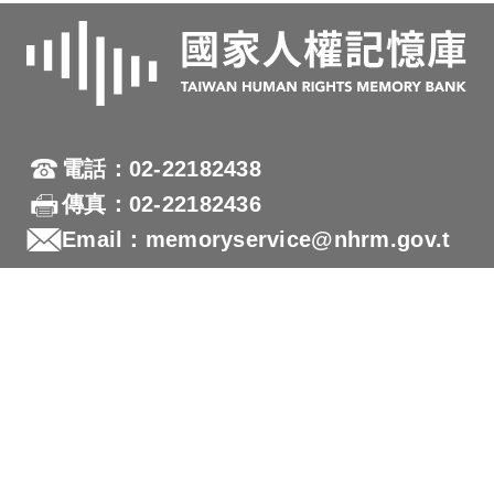
電話：02-22182438
傳真：02-22182436
Email：memoryservice@nhrm.gov.t
w
地址：23150新北市新店區復興路131號
國家人權博物館網站
隱私權及安全政策宣示
本網站為響應式網站設計(RWD)，支援各行動載具瀏覽
及支援Firefox 及 Chrome ，網站設計最佳瀏覽螢幕解析