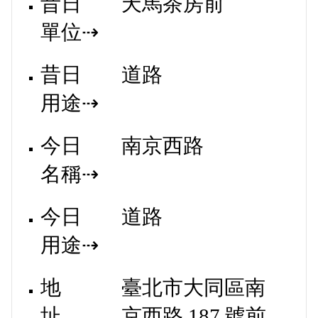
昔日
天馬茶房前
單位⇢
昔日
道路
用途⇢
今日
南京西路
名稱⇢
今日
道路
用途⇢
地
臺北市大同區南
址、
京西路 187 號前