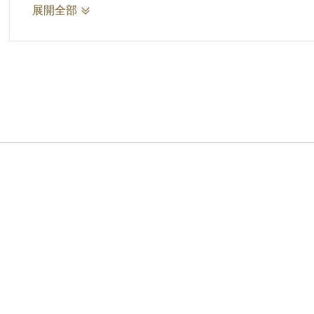
產黨，並於1950年至1956年間先後在香港
展開全部
惠於1972年被判處無期徒刑，成為白色恐怖時
參考資料：
1.李紀平，〈躺在衛理女中圖書館的梁老師日記〉，《
2.蔡雅祺，〈從捐贈文物「梁令惠日記」談白
2022)，頁72-74。