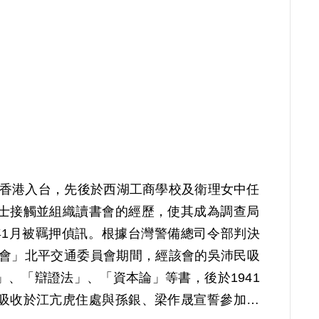
8年由香港入台，先後於西湖工商學校及衛理女中任
士接觸並組織讀書會的經歷，使其成為調查局
年1月被羈押偵訊。根據台灣警備總司令部判決
員會」北平交通委員會期間，經該會的吳沛民吸
、「辯證法」、「資本論」等書，後於1941
吸收於江亢虎住處與孫銀、梁作晟宣誓參加共