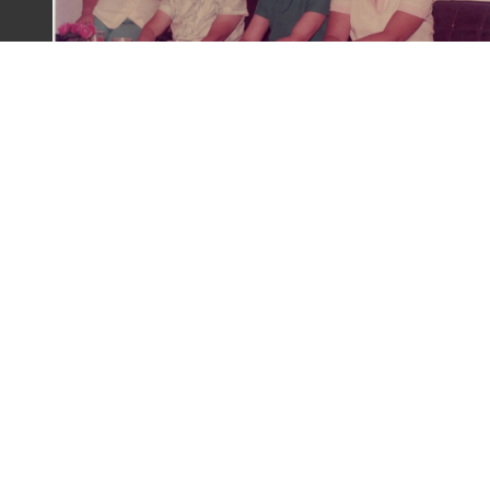
梁令惠與友人合照
:::
主題探索
背