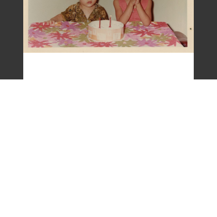
梁令惠友人兒女照片(二)