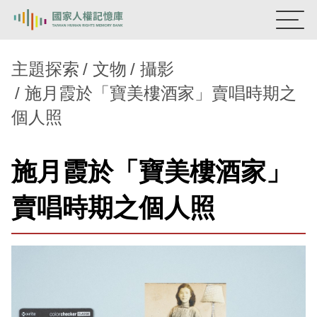
:::
國家人權記憶庫
主題探索
文物
攝影
施月霞於「寶美樓酒家」賣唱時期之
熱門關鍵字：
陳孟和
李舜治
鹿窟事件
安康接待室
個人照
新生訓導處
蛋殼畫
送物單
主題探索
施月霞於「寶美樓酒家」
背景知識
賣唱時期之個人照
關於我們
意見信箱