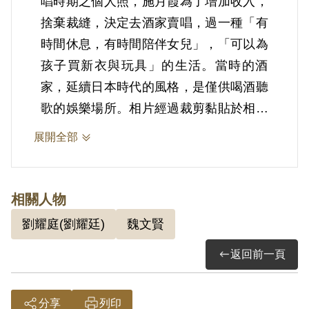
唱時期之個人照，施月霞為了增加收入，
捨棄裁縫，決定去酒家賣唱，過一種「有
時間休息，有時間陪伴女兒」，「可以為
孩子買新衣與玩具」的生活。當時的酒
家，延續日本時代的風格，是僅供喝酒聽
歌的娛樂場所。相片經過裁剪黏貼於相本
內頁。
展開全部
2.劉耀廷（1925-1954），臺灣高雄人。
其在臺北大安印刷廠工作時，曾受劉述生
召集，與魏文賢、方阿運、蕭慶璋、吳
相關人物
金、王正雄、邱登聰等人共同印刷朱毛匪
劉耀庭(劉耀廷)
魏文賢
幫叛亂文件「中華人民共和國開國文
返回前一頁
獻」、「中華人民共和國國歌」及新聞論
文等。後經劉述生吸收參加叛亂組織，復
受召集開會，由其宣佈所參加之組織名稱
分享
列印