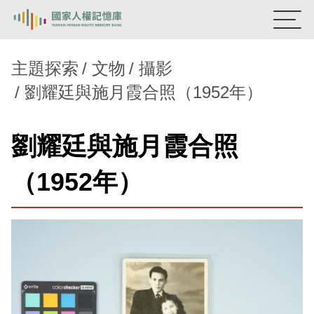
:::
國家人權記憶庫
主題探索
文物
攝影
劉耀廷與施月霞合照（1952年）
熱門關鍵字：
陳孟和
李舜治
鹿窟事件
安康接待室
新生訓導處
蛋殼畫
送物單
劉耀廷與施月霞合照
主題探索
（1952年）
背景知識
關於我們
意見信箱