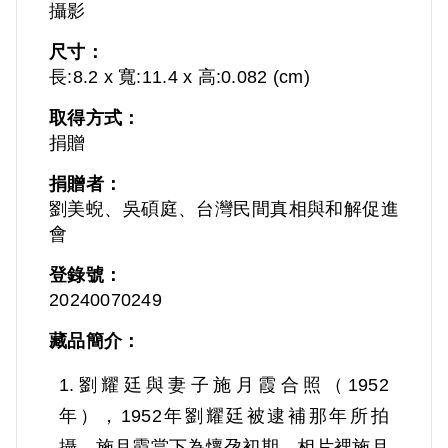
攝影
尺寸：
長:8.2 x 寬:11.4 x 高:0.082 (cm)
取得方式：
捐贈
捐贈者：
劉美蜺、吳碩庭、台灣民間真相與和解促進
會
登錄號：
20240070249
藏品簡介：
1.劉耀廷與妻子施月霞合照（1952
年），1952年劉耀廷被逮補那年所拍
攝，施月霞當下為懷孕初期。相片裡施月