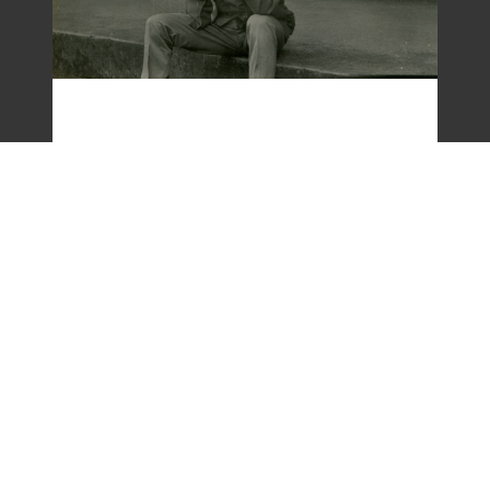
梁令惠友人獨照