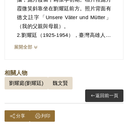
霞微笑斜靠坐在劉耀廷前方。照片背面有
德文註字「Unsere Väter und Mütter」
（我的父親與母親）。
2.劉耀廷（1925-1954），臺灣高雄人。
其在臺北大安印刷廠工作時，曾受劉述生
展開全部
召集，與魏文賢、方阿運、蕭慶璋、吳
金、王正雄、邱登聰等人共同印刷朱毛匪
幫叛亂文件「中華人民共和國開國文
相關人物
獻」、「中華人民共和國國歌」及新聞論
劉耀庭(劉耀廷)
魏文賢
文等。後經劉述生吸收參加叛亂組織，復
返回前一頁
受召集開會，由其宣佈所參加之組織名稱
為「TL支部」，告誡前所印刷之文件應
絕對保密等情。1952年10月17日被羈
分享
列印
押。1953年經臺灣省保安司令部以《懲