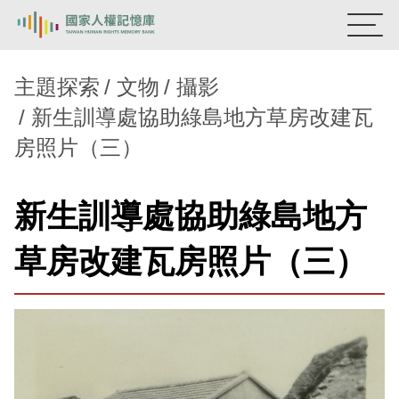
:::
國家人權記憶庫
主題探索
文物
攝影
新生訓導處協助綠島地方草房改建瓦
熱門關鍵字：
陳孟和
李舜治
鹿窟事件
安康接待室
房照片（三）
新生訓導處
蛋殼畫
送物單
主題探索
新生訓導處協助綠島地方
背景知識
草房改建瓦房照片（三）
關於我們
意見信箱