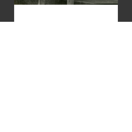
梁令惠友人獨照