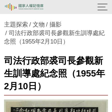
:::
國家人權記憶庫
主題探索
文物
攝影
司法行政部裘司長參觀新生訓導處紀
熱門關鍵字：
陳孟和
李舜治
鹿窟事件
安康接待室
念照（1955年2月10日）
新生訓導處
蛋殼畫
送物單
主題探索
司法行政部裘司長參觀新
背景知識
生訓導處紀念照（1955年
關於我們
2月10日）
意見信箱