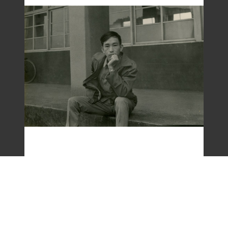
梁令惠友人獨照