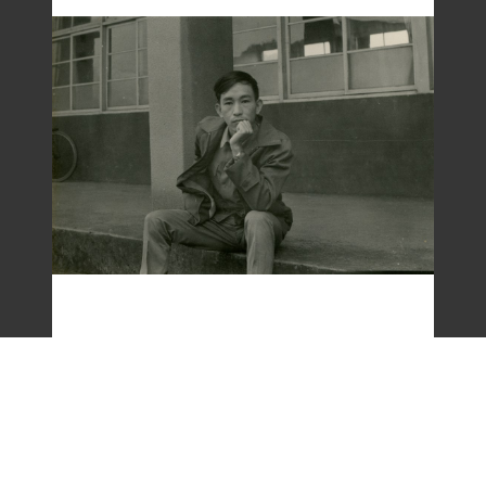
梁令惠友人獨照