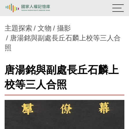
:::
國家人權記憶庫
主題探索
文物
攝影
唐湯銘與副處長丘石麟上校等三人合
熱門關鍵字：
陳孟和
李舜治
鹿窟事件
安康接待室
照
新生訓導處
蛋殼畫
送物單
主題探索
唐湯銘與副處長丘石麟上
背景知識
校等三人合照
關於我們
意見信箱