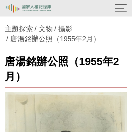
:::
國家人權記憶庫
主題探索
文物
攝影
唐湯銘辦公照（1955年2月）
熱門關鍵字：
陳孟和
李舜治
鹿窟事件
安康接待室
新生訓導處
蛋殼畫
送物單
唐湯銘辦公照（1955年2
主題探索
月）
背景知識
關於我們
意見信箱