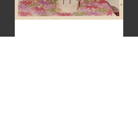
梁令惠友人兒女照片(二)