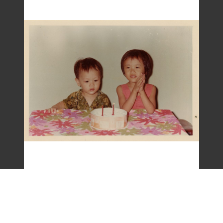
梁令惠友人兒女照片(二)