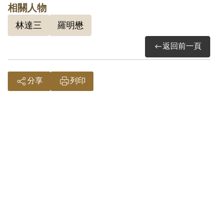
受難者之間不會有過多深刻的交流，但在
相關人物
新生訓導處的「難友」之間因共同生活、
林達三
羅明懋
勞動而進行較多的交流，且在確定刑期
返回前一頁
後，多數政治受難者選擇不浪費青春時
光，積極地向「同學」學習知識或生活技
能，在艱困的監禁生活中建立起「革命情
分享
列印
感」。
羅明懋先生，屏東縣人，1953年因被控
於就讀台灣省立台南工學院時參加「匪黨
組織」，被當局依叛亂罪判處有期徒刑
10年，當時任職教師，時年26歲。
詮釋者：梁正杰