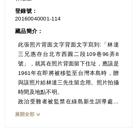
登錄號：
20160040001-114
藏品簡介：
此張照片背面文字背面文字寫到:「林達
三兄惠存台北市西圓二段109巷96弄8
號」，就其在照片背面留下住址，應該是
1961年在即將被移監至台灣本島時，贈
與該照片給林達三先生留念用。照片拍攝
時間及地點不明。
政治受難者被監禁在綠島新生訓導處時
期，有別於先前被關押審訊單位或看守所
展開全部
時，不確定未來會遭到當局如何處置，加
上害怕同押房會有人打小報告，因而政治