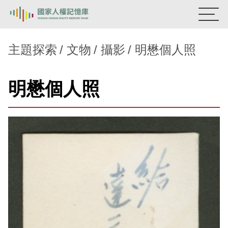
:::
國家人權記憶庫
主題探索
文物
攝影
明懋個人照
熱門關鍵字：
陳孟和
李舜治
鹿窟事件
安康接待室
明懋個人照
新生訓導處
蛋殼畫
送物單
主題探索
背景知識
關於我們
意見信箱