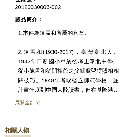
20120030003-002
藏品簡介：
1.本件為陳孟和所屬的私章。
2.陳孟和(1930-2017)，臺灣臺北人。
1942年日新國小畢業後考上泰北中學。
從小陳孟和從開相館之父親處習得照相相
關技巧。1948年考取省立師範學校，並
計畫年底到中國大陸讀書，但在基隆港乘
船等待啟航時，被特務逮捕。之後被送到
展開全部
東本願寺，當時與楊逵同一牢房。在家人
極力營救下，被羈押8個月後獲得交保。
出獄後，想回師範學校繼續學業，遭拒
相關人物