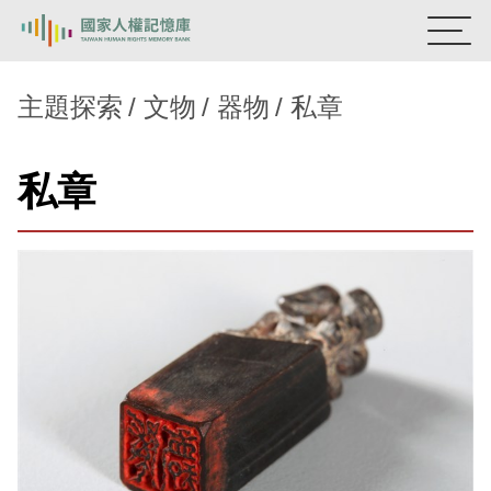
:::
國家人權記憶庫
主題探索
文物
器物
私章
熱門關鍵字：
陳孟和
李舜治
鹿窟事件
安康接待室
私章
新生訓導處
蛋殼畫
送物單
主題探索
背景知識
關於我們
意見信箱