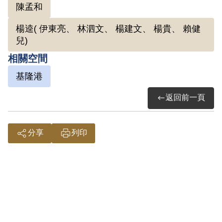
絕，轉而與友人石火山開設「黎光照相
陳孟和
館」。1952年1月3日半夜，特務再度上
楊逵( 伊東亮、 林泗文、 楊建文、 楊貴、 賴健
門逮捕。此次被捕後移送到保安處審訊，
兒)
期間才知悉是由泰北中學提供名單，而羅
相關空間
織其參與組織「臺灣省工委會學術研究
基隆港
會」。同年8月判決有期徒刑15年；9月
移送到綠島新生訓導處。1967年1月刑滿
返回前一頁
出獄。
分享
列印
參考資料：
中央研究院臺灣史研究所，《財團法人戒