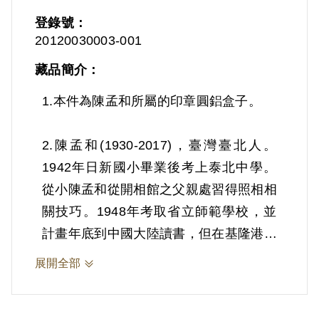
登錄號：
20120030003-001
藏品簡介：
1.本件為陳孟和所屬的印章圓鋁盒子。
2.陳孟和(1930-2017)，臺灣臺北人。
1942年日新國小畢業後考上泰北中學。
從小陳孟和從開相館之父親處習得照相相
關技巧。1948年考取省立師範學校，並
計畫年底到中國大陸讀書，但在基隆港乘
船等待啟航時，被特務逮捕。之後被送到
展開全部
東本願寺，當時與楊逵同一牢房。在家人
極力營救下，被羈押8個月後獲得交保。