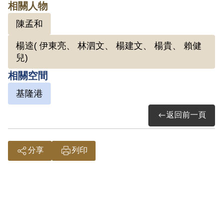
出獄後，想回師範學校繼續學業，遭拒
相關人物
絕，轉而與友人石火山開設「黎光照相
陳孟和
館」。1952年1月3日半夜，特務再度上
楊逵( 伊東亮、 林泗文、 楊建文、 楊貴、 賴健
門逮捕。此次被捕後移送到保安處審訊，
兒)
期間才知悉是由泰北中學提供名單，而羅
相關空間
織其參與組織「臺灣省工委會學術研究
基隆港
會」。同年8月判決有期徒刑15年；9月
移送到綠島新生訓導處。1967年1月刑滿
返回前一頁
出獄。
分享
列印
參考資料：