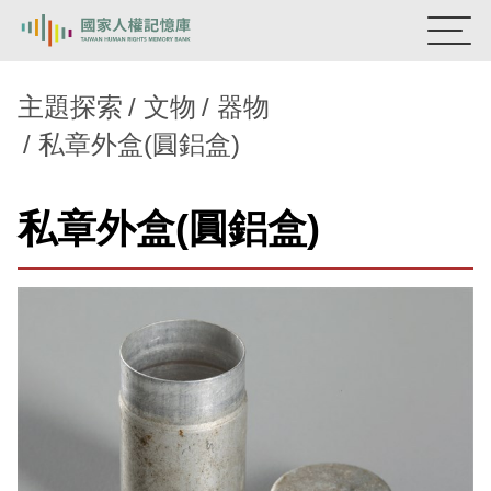
:::
國家人權記憶庫
主題探索
文物
器物
私章外盒(圓鋁盒)
熱門關鍵字：
陳孟和
李舜治
鹿窟事件
安康接待室
新生訓導處
蛋殼畫
送物單
私章外盒(圓鋁盒)
主題探索
背景知識
關於我們
意見信箱