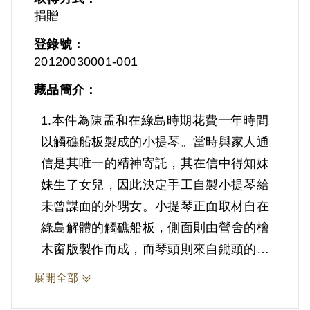
捐贈
登錄號：
20120030001-001
藏品簡介：
1.本件為陳孟和在綠島時期花費一年時間
以觸礁船板製成的小提琴。當時與家人通
信是其唯一的精神寄託，其在信中得知妹
妹生了女兒，因此決定手工自製小提琴給
未曾謀面的外甥女。小提琴正面取材自在
綠島解體的觸礁船板，側面則由營舍的檜
木窗版製作而成，而琴頭則來自鋤頭的木
柄，琴弓取自收音機線圈，弓弦取自林投
展開全部
根的根部等。 另外，琴盒則由紙板與內