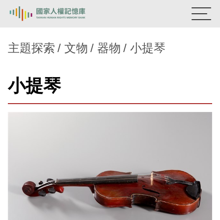
:::
國家人權記憶庫
主題探索
文物
器物
小提琴
熱門關鍵字：
陳孟和
李舜治
鹿窟事件
安康接待室
小提琴
新生訓導處
蛋殼畫
送物單
主題探索
背景知識
關於我們
意見信箱