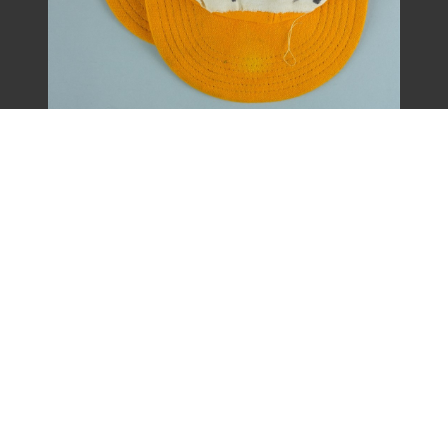
王康德聲援「中壢事件」帽子之二（1977
年）