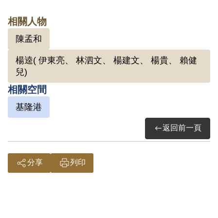
衣一層一層的糊成，上面寫著「舅舅
送」，代表「這一刀刀刻的都是思念之
相關人物
情」。 1967年，陳孟和終於出獄返抵家
陳孟和
門，迎接他的正是外甥女拿著這把小提
楊逵( 伊東亮、 林泗文、 楊建文、 楊貴、 賴健
琴，演奏著〈小星星〉。
兒)
相關空間
2.陳孟和(1930-2017)，臺灣臺北人。
基隆港
1942年日新國小畢業後考上泰北中學。
從小陳孟和從開相館之父親處習得照相相
返回前一頁
關技巧。1948年考取省立師範學校，並
計畫年底到中國大陸讀書，但在基隆港乘
分享
列印
船等待啟航時，被特務逮捕。之後被送到
東本願寺，當時與楊逵同一牢房。在家人
極力營救下，被羈押8個月後獲得交保。
出獄後，想回師範學校繼續學業，遭拒