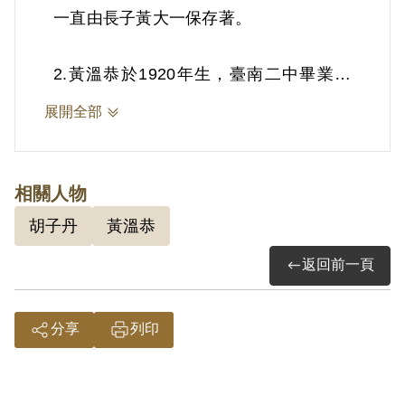
一直由長子黃大一保存著。
2.黃溫恭於1920年生，臺南二中畢業後
即赴日留學，畢業於日本齒科專門學校。
展開全部
戰後返臺開業，是當時高雄路竹鄉第一位
牙醫師。1952年被控涉及「中央臺灣省
工作委員會燕巢支部案」而遭逮捕。原判
相關人物
15年，卻遭蔣介石改判死刑，1953年5月
胡子丹
黃溫恭
20日受難槍決。
返回前一頁
分享
列印
參考資料：