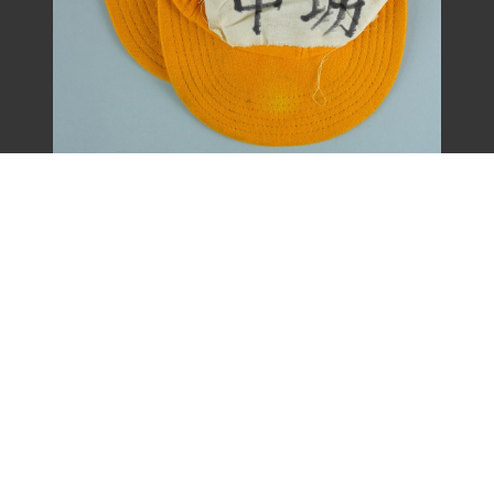
王康德聲援「中壢事件」帽子之二（1977
年）