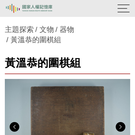
:::
國家人權記憶庫
主題探索
文物
器物
黃溫恭的圍棋組
熱門關鍵字：
陳孟和
李舜治
鹿窟事件
安康接待室
新生訓導處
蛋殼畫
送物單
黃溫恭的圍棋組
主題探索
背景知識
關於我們
意見信箱
Previous
Nex