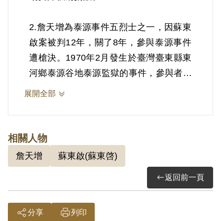
2.詹天增為泰源事件五烈士之一，因蘇東
啟案被判12年，關了8年，參與泰源事件
遭槍決。1970年2月發生於臺灣臺東縣東
河鄉泰源谷地泰源監獄的事件，參與者主
要為臺灣獨立運動的政治犯，計劃以「臺
展開全部
灣獨立」為目的，發動監獄革命，並奪取
中華民國陸軍輕裝步兵師武器，占領廣播
電台，廣播預錄好的《臺灣獨立宣言
相關人物
書》，甚至奪取在台東的中華民國海軍軍
詹天增
蘇東啟(蘇東啓)
艦，聯合原住民在山區打游擊，最終發動
返回前一頁
全島革命。起義消息走漏，最終失敗，同
年5月判處死刑槍決。
分享
列印