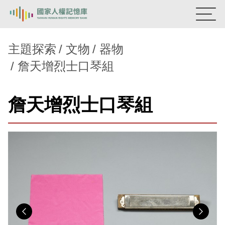
:::
國家人權記憶庫
主題探索
文物
器物
詹天增烈士口琴組
熱門關鍵字：
陳孟和
李舜治
鹿窟事件
安康接待室
新生訓導處
蛋殼畫
送物單
詹天增烈士口琴組
主題探索
背景知識
關於我們
意見信箱
Previous
Nex