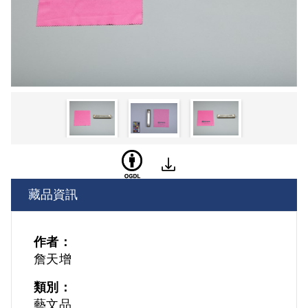
藏品資訊
作者：
詹天增
類別：
藝文品