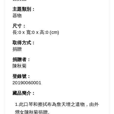
主題類別：
器物
尺寸：
長:0 x 寬:0 x 高:0 (cm)
取得方式：
捐贈
捐贈者：
陳秋菊
登錄號：
20190060001
藏品簡介：
1.此口琴和擦拭布為詹天增之遺物，由外
甥女陳秋菊捐贈。