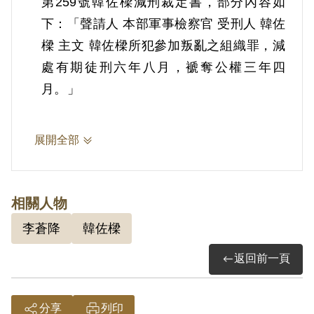
第259號韓佐樑減刑裁定書，部分內容如
下：「聲請人 本部軍事檢察官 受刑人 韓佐
樑 主文 韓佐樑所犯參加叛亂之組織罪，減
處有期徒刑六年八月，褫奪公權三年四
月。」
2.韓佐樑（1926-），浙江青田人。依(60)
展開全部
初特字第30號判決書，案發時為中國石油
公司高雄煉油廠工程師，韓佐樑曾由李蒼降
吸收加入「臺灣愛國青年同盟會」，受李君
相關人物
領導，迄未辦理自首表白。1970年9月22日
李蒼降
韓佐樑
被羈押。1971年經臺灣警備總司令部以
返回前一頁
《懲治叛亂條例》第5條「參加叛亂之組
織」判處有期徒刑10年。1975年經臺灣警
備總司令部裁定減處有期徒刑6年8月。
分享
列印