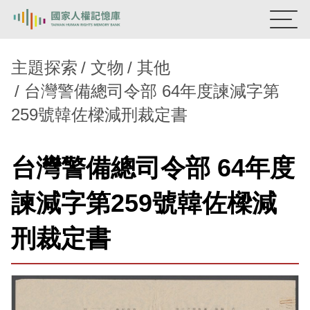
:::
國家人權記憶庫
主題探索
文物
其他
台灣警備總司令部 64年度諫減字第
熱門關鍵字：
陳孟和
李舜治
鹿窟事件
安康接待室
259號韓佐樑減刑裁定書
新生訓導處
蛋殼畫
送物單
主題探索
台灣警備總司令部 64年度
背景知識
諫減字第259號韓佐樑減
關於我們
刑裁定書
意見信箱