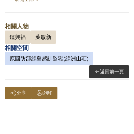
治時期曾被日本臺灣總督府徵調至達見訓
練所，也差點被調到日本特別志願軍服
務。戰後到二二八前，鍾興福從事拖運木
相關人物
材、種花生、包工程及各樣買賣。二二八
鍾興福
葉敏新
後，到東台行的松羅坑山場擔任工頭，適
相關空間
逢臺灣省工委會葉敏新積極發展組織，而
原國防部綠島感訓監獄(綠洲山莊)
鍾興福基於對國民黨政府接收的亂象不
滿，曾同意參與組織，但未積極活動。鍾
返回前一頁
興福之後因身體不適，未再回到松羅坑，
先後任職「山地物資供銷委員會」與大同
分享
列印
鄉公所。1955年鍾興福因受王忠賢的牽
連被捕，1956年2月被判處有期徒刑15
年，1956年4月蔣中正批示鍾興福等犯人
應發還嚴為覆審，1957年4月確定判決無