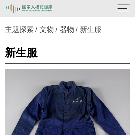
:::
國家人權記憶庫
主題探索
文物
器物
新生服
熱門關鍵字：
陳孟和
李舜治
鹿窟事件
安康接待室
新生服
新生訓導處
蛋殼畫
送物單
主題探索
背景知識
關於我們
意見信箱