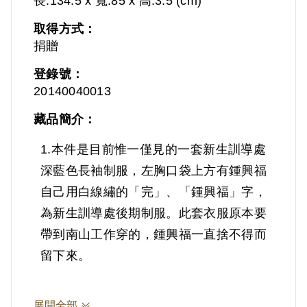
長:134.5 x 寬:85 x 高:3.5 (cm)
取得方式：
捐贈
登錄號：
20140040013
藏品簡介：
1.本件是目前惟一僅見的一套新生訓導處
深藍色長袖制服，左胸口袋上方有鍾興福
自己用白線繡的「完」、「鍾興福」字，
為新生訓導處後期制服。此套衣服原本要
帶到南山工作穿的，鍾興福一直捨不得而
留下來。
2.鍾興福(1921-2014)，臺灣宜蘭人。日
展開全部