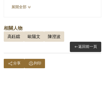
2.歐陽文，1914年生於嘉義市。涉「省
展開全部
工委高鈺鐺等案」，1950年5月31日被捕
當時為台南市永福國民學校教員，1950
年九月十一日被以「參加叛亂之組織」判
相關人物
刑十二年。歐陽文自小即展現繪畫天份，
高鈺鐺
歐陽文
陳澄波
立志當畫家，遭家人反對，在日本早稻田
返回前一頁
文科就讀時，仍利用機會習畫，返台後跟
陳澄波學習油畫，成為入室弟子。陳澄波
在二二八事件中被嘉義縣鄉親推為和平使
分享
列印
者，卻被國民軍誣指叛亂，在嘉義車站槍
決示眾，歐陽文目睹這一切，決心反抗腐
敗的政權。1950年他被羅織參加台灣省
工作委員會相關組織，坐了十二年的政治
黑牢。歐陽文被指派擔任攝影，有一次蔣