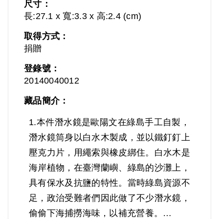
尺寸：
長:27.1 x 寬:3.3 x 高:2.4 (cm)
取得方式：
捐贈
登錄號：
20140040012
藏品簡介：
1.本件潛水鏡是歐陽文在綠島手工自製，
潛水鏡筒身以白水木製成，並以鐵釘釘上
壓克力片，用繩索與橡皮綁住。白水木是
海岸植物，在臺灣蘭嶼、綠島的沙灘上，
具有保水及抗鹽的特性。當時綠島資源不
足，政治受難者們因此做了不少潛水鏡，
偷偷下海捕撈海味，以補充營養。