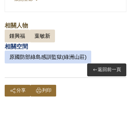
後，到東台行的松羅坑山場擔任工頭，適
逢臺灣省工委會葉敏新積極發展組織，而
鍾興福基於對國民黨政府接收的亂象不
相關人物
滿，曾同意參與組織，但未積極活動。鍾
鍾興福
葉敏新
興福之後因身體不適，未再回到松羅坑，
相關空間
先後任職「山地物資供銷委員會」與大同
原國防部綠島感訓監獄(綠洲山莊)
鄉公所。1955年鍾興福因受王忠賢的牽
連被捕，1956年2月被判處有期徒刑15
返回前一頁
年，1956年4月蔣中正批示鍾興福等犯人
應發還嚴為覆審，1957年4月確定判決無
分享
列印
期徒刑。先後關押過軍法處、臺灣軍人監
獄、綠島新生訓導處、泰源監獄、綠洲山
莊等地。1975年7月經減刑開釋，坐牢共
20年4個月。出獄後，與苦等他超過20年