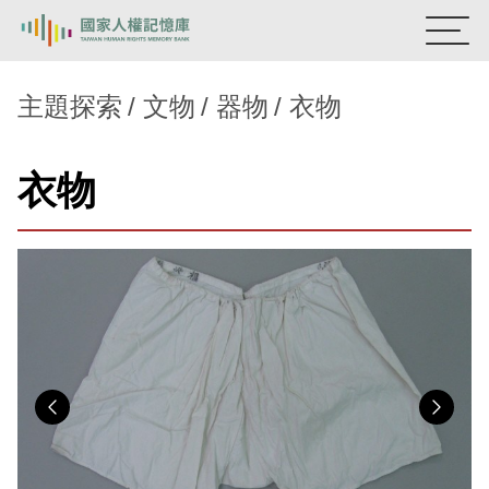
:::
國家人權記憶庫
主題探索
文物
器物
衣物
熱門關鍵字：
陳孟和
李舜治
鹿窟事件
安康接待室
衣物
新生訓導處
蛋殼畫
送物單
主題探索
背景知識
關於我們
意見信箱
Previous
Nex