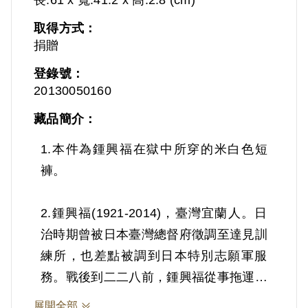
取得方式：
捐贈
登錄號：
20130050160
藏品簡介：
1.本件為鍾興福在獄中所穿的米白色短
褲。
2.鍾興福(1921-2014)，臺灣宜蘭人。日
治時期曾被日本臺灣總督府徵調至達見訓
練所，也差點被調到日本特別志願軍服
務。戰後到二二八前，鍾興福從事拖運木
材、種花生、包工程及各樣買賣。二二八
展開全部