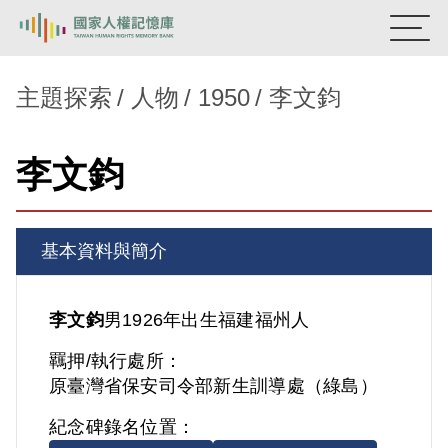
:::
國家人權記憶庫
主題探索
人物
1950
李文鈞
熱門關鍵字：
陳孟和
李舜治
鹿窟事件
安康接待室
李文鈞
新生訓導處
蛋殼畫
送物單
主題探索
基本資料與簡介
背景知識
關於我們
李文鈞
男
1926年出生
福建
福州人
羈押/執行處所：
意見信箱
原臺灣省保安司令部新生訓導處（綠島）
紀念碑錄名位置：