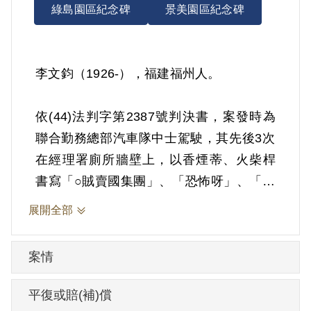
綠島園區紀念碑
景美園區紀念碑
李文鈞（1926-），福建福州人。
依(44)法判字第2387號判決書，案發時為
聯合勤務總部汽車隊中士駕駛，其先後3次
在經理署廁所牆壁上，以香煙蒂、火柴桿
書寫「○賊賣國集團」、「恐怖呀」、「殺
○拔○」等文字為有利於叛徒之宣傳。1955
展開全部
年10月20日被羈押。1955年經聯合勤務總
司令部以《懲治叛亂條例》第7條「連續以
案情
文字為有利於叛徒之宣傳」判處有期徒刑
15年。1970年10月19日刑期結束。
平復或賠(補)償