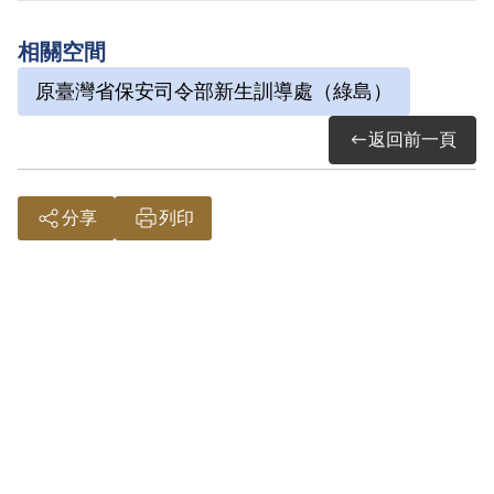
其於1999年4月向補償基金會提出申請，
相關空間
2000年11月經第1屆第8次臨時董事會審核
原臺灣省保安司令部新生訓導處（綠島）
通過予以補償。補償理由為原判決認定其
連續以文字為有利於叛徒之宣傳，惟其於
返回前一頁
廁所牆壁書寫「○賊賣國集團」、「殺○拔
○」等文字，充其量僅屬污衊文字，並無利
分享
列印
匪宣傳之動機，尚難認為有利於叛徒之宣
傳，故認非有實據。
2019年2月經促轉會公告撤銷判決處分。