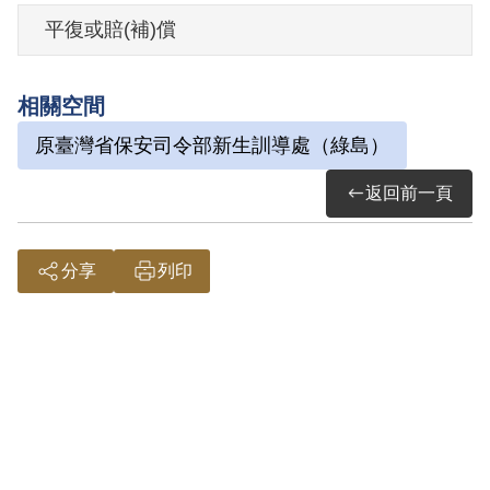
刑7年。因於緩刑期內犯罪，復經嘉義地方
平復或賠(補)償
法院裁定撤銷另定執行刑，共同竊盜罪所
處有期徒刑10月，共同意圖以非法之方法
相關空間
顛覆政府而著手實行所處有期徒刑7年，應
原臺灣省保安司令部新生訓導處（綠島）
執行有期徒刑7年6月。1955年5月9日刑期
結束。
返回前一頁
其家屬於2001年7月向補償基金會提出申
分享
列印
請，2004年2月經第3屆第15次董監事會審
核通過予以補償。補償理由為依據案卡記
載，其意圖以非法之方法顛覆政府而著手
實行，經判處有期徒刑7年6月，褫奪公權
五年等情，此外查無其他政府機關之具體
資料，故認本案非有實據。