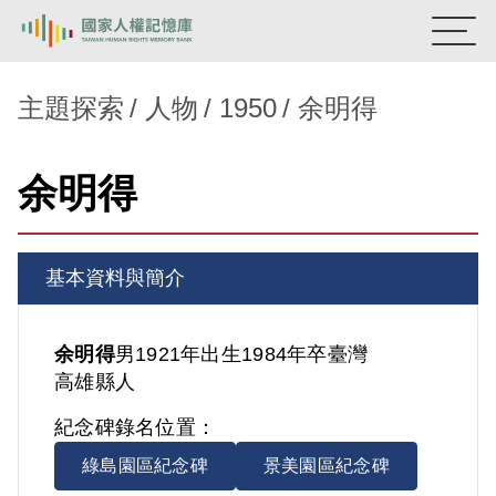
:::
國家人權記憶庫
主題探索
人物
1950
余明得
熱門關鍵字：
陳孟和
李舜治
鹿窟事件
安康接待室
余明得
新生訓導處
蛋殼畫
送物單
主題探索
基本資料與簡介
背景知識
關於我們
余明得
男
1921年出生
1984年卒
臺灣
高雄縣人
意見信箱
紀念碑錄名位置：
綠島園區紀念碑
景美園區紀念碑