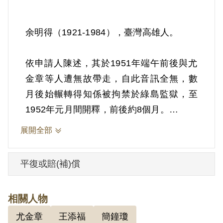
余明得（1921-1984），臺灣高雄人。
依申請人陳述，其於1951年端午前後與尤
金章等人遭無故帶走，自此音訊全無，數
月後始輾轉得知係被拘禁於綠島監獄，至
1952年元月間開釋，前後約8個月。
展開全部
其家屬於2004年10月向補償基金會提出申
請，2008年5月經第5屆第18次董監事會審
平復或賠(補)償
核通過予以補償。其家屬於2008年7月再次
提出申請，2008年11月經第5屆第24次董
相關人物
監事會審核通過予以補償。補償理由為依
尤金章
王添福
簡鐘瓊
申請人陳述，其於1951年端午前後與尤金