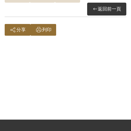
章等人遭無故帶走，自此音訊全無，數月
返回前一頁
後始輾轉得知係被拘禁於綠島監獄，至
1952年元月間開釋，前後約8個月等情。經
分享
列印
向國防部後備司令部督察室等機關函查，
均無有關其資料。惟據案內尤金章陳述內
容記載，1951年3、4月間，鳳山鎮體育會
會員被捕共7人，原因不明，被捕者有其與
理事長王清輝、理事尤金章、王添福等。
作筆錄後依同羈押於拘留所，再先後羈押
於臺灣警備總司令部監獄（臺北西本願
寺）、內湖國小（校內無學生軍方佔
用）、火燒島監獄（後改綠島，另名新生
訓導處）等地，帶進警總監獄是7人，移送
內湖只有5人分別為其與王清輝、尤金章、