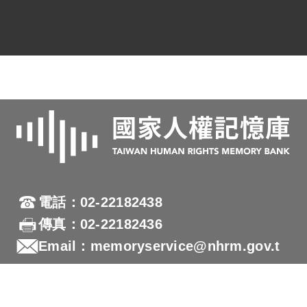
王添福、簡鐘瓊等，同時一起到火燒島，
也同時交保釋放。則參照尤金章陳述書與
其家屬陳述被捕情節大致相符，雖其之戶
籍謄本未有相關登載，惟其確係經交付感
訓，則其家屬之陳述應可採信，本案推認
其與尤金章等人係因同一原因被捕，則其
開釋前遭羈押受限制人身自由之期間，應
認符合補償條例第15條之1第3款之規定，
予以補償。
電話：02-22182438
傳真：02-22182436
Email：memoryservice@nhrm.gov.t
w
地址：23150新北市新店區復興路131號