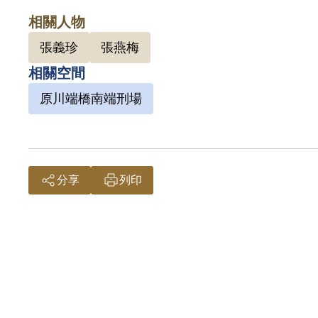
答應加
相關人物
張義珍
張燕梅
張燕梅
相關空間
南支部
原川端橋南端刑場
進春雖
後，都
只要承
號以《
分享
列印
案件上
15年
月29
年31