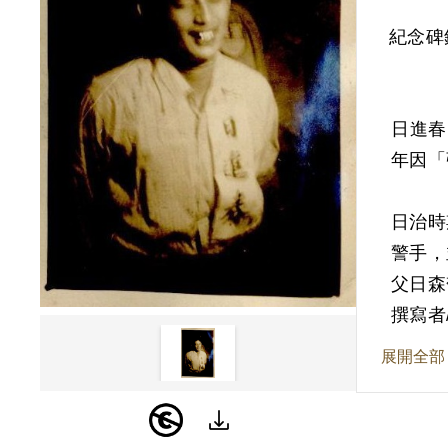
紀念碑
日進春
年因「
日治時
警手，
父日森
地之間
撰寫者
展開全部
根據官
（蓬萊
聲稱倘