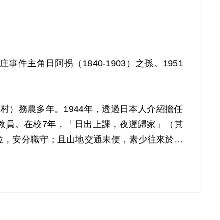
庄事件主角日阿拐（1840-1903）之孫。1951
村）務農多年。1944年，透過日本人介紹擔任
教員。在校7年，「日出上課，夜遲歸家」（其
位，安分職守；且山地交通未便，素少往來於平
在苗栗開展山區工作，吸收同為客家人的張燕梅
攻臺之助。張找上同事日進春，多次勸誘參加，
情面，且其家在南庄事件後，田產幾乎盡失，遂