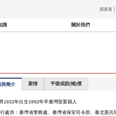
回首頁
:::
知識
關於我們
案情
平復或賠(補)償
料與簡介
男
1922年出生
1952年卒
臺灣
苗栗縣人
執行處所：
臺灣省警務處、臺灣省保安司令部、臺北憲兵