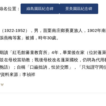
錄名位置：
綠島園區紀念碑
景美園區紀念碑
（1922-1952），男，苗栗南庄鄉賽夏族人，1902年南
張燕梅等案」被捕，時年30歲。
期讀「紅毛館蕃童教育所」4年，畢業後在家（位於蓬萊
並在母校當助教；戰後母校改名蓬萊國校，仍聘為代用
匏語）；自稱「口齒拙訥，怯於交際」，「只知謹守岡
，於時局事絕少知聞」，卻仍捲入白色恐怖風暴。
/資料來源：李禎祥
方資料，1950年春，黎明華（義民中學教員，自新）
國校教員，死刑），囑其多吸收山地人，以備日後共黨
能加入組織，將來共黨來了才能分配土地。日進春礙於