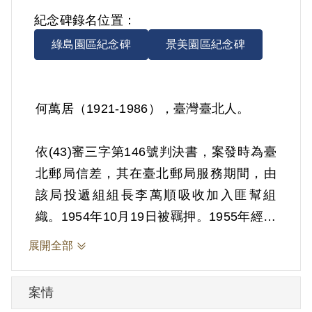
紀念碑錄名位置：
綠島園區紀念碑
景美園區紀念碑
何萬居（1921-1986），臺灣臺北人。
依(43)審三字第146號判決書，案發時為臺
北郵局信差，其在臺北郵局服務期間，由
該局投遞組組長李萬順吸收加入匪幫組
織。1954年10月19日被羈押。1955年經臺
灣省保安司令部以《懲治叛亂條例》第5條
展開全部
「參加叛亂之組織」判處有期徒刑8年。
1962年10月18日刑滿開釋。
案情