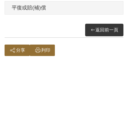
其家屬於2000年6月向補償基金會提出申
平復或賠(補)償
請，其家屬於2001年3月再次提出申請，經
補償基金會併案審理，2002年7月經第2屆
返回前一頁
第23次臨時董事會審核通過予以補償。補
償理由為原判決認定其參加叛亂組織，係
以其於偵查中之自白及自首分子李萬順之
分享
列印
供述為據。惟其於審理中否認，且原判決
對其所參加組織之性質與目的均未予查
證，此外無其他具體佐證，故認本案非有
實據。
2019年2月經促轉會公告撤銷判決處分。