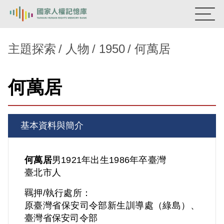
:::
國家人權記憶庫
主題探索
人物
1950
何萬居
熱門關鍵字：
陳孟和
李舜治
鹿窟事件
安康接待室
何萬居
新生訓導處
蛋殼畫
送物單
主題探索
基本資料與簡介
背景知識
關於我們
何萬居
男
1921年出生
1986年卒
臺灣
臺北市人
意見信箱
羈押/執行處所：
原臺灣省保安司令部新生訓導處（綠島）、
臺灣省保安司令部