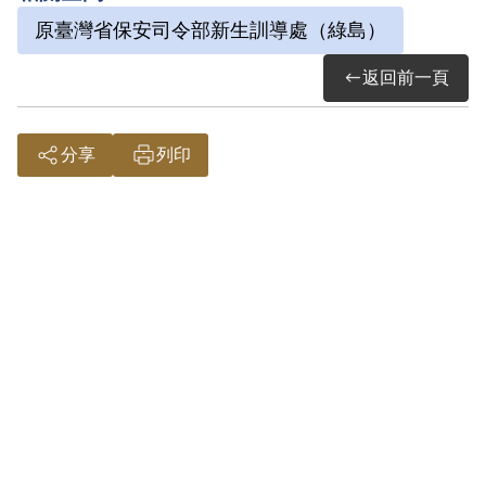
原臺灣省保安司令部新生訓導處（綠島）
第2968號函覆，新生訓導處係負責匪俘及
叛亂犯感訓。並經分別向陸軍總司令部督
返回前一頁
察長室、軍管區司令部督察長室函查，均
無其相關資料，故認本案非有實據。
分享
列印