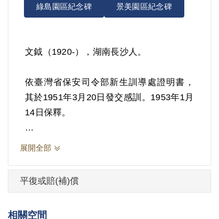
綠島園區紀念碑
景美園區紀念碑
文鉞（1920-），湖南長沙人。
依臺灣省保安司令部新生訓導處證明書，
其於1951年3月20日發交感訓。1953年1月
14日保釋。
其於2001年2月向補償基金會提出申請，
展開全部
2002年3月經第2屆第18次臨時董事會審核
通過予以補償。補償理由為依新竹市戶政
平復或賠(補)償
事務所留存之臺灣省保安司令部新生訓導
處證明書記載，其係被命令發交感訓，而
相關空間
據軍管區司令部政治作戰部（88）忠睦字