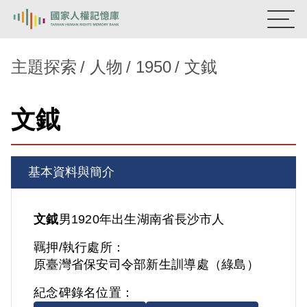
:::
國家人權記憶庫
主題探索
人物
1950
文鉞
熱門關鍵字：
陳孟和
李舜治
鹿窟事件
安康接待室
文鉞
新生訓導處
蛋殼畫
送物單
主題探索
基本資料與簡介
背景知識
關於我們
文鉞
男
1920年出生
湖南省
長沙市人
羈押/執行處所：
意見信箱
原臺灣省保安司令部新生訓導處（綠島）
紀念碑錄名位置：