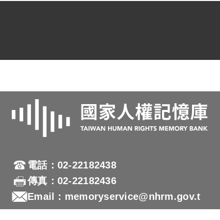
電話：02-22182438
傳真：02-22182436
Email：memoryservice@nhrm.gov.t
w