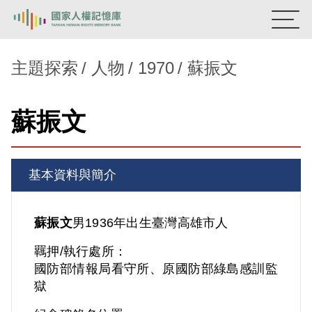
:::
國家人權記憶庫
主題探索
人物
1970
蘇振文
熱門關鍵字：
陳孟和
李舜治
鹿窟事件
安康接待室
蘇振文
新生訓導處
蛋殼畫
送物單
主題探索
基本資料與簡介
背景知識
關於我們
蘇振文
男
1936年出生
臺灣
高雄市人
羈押/執行處所：
意見信箱
國防部情報局看守所、原國防部綠島感訓監
獄