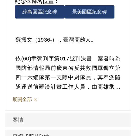
紀念碑錄名位置：
綠島園區紀念碑
景美園區紀念碑
蘇振文（1936-），臺灣高雄人。
依(60)聿弼判字第017號判決書，案發時為
國防部情報局前廣東省反共救國軍獨立第
四十六縱隊第一支隊中尉隊員，其奉派隨
隊運送前羅漢計畫工作人員，由高雄乘船
出發，發展敵後工作，然於公海上遭匪艇
展開全部
擊沉，落海被俘後被匪方先後拘禁於廣州
西村、沙河鎮等看守所、金坪勞改場等
案情
處，集中予以思想改造。當匪方向該等蒐
集我軍政情報時，蘇振文將其所知國防部