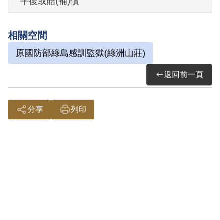
平復或賠(補)償
情報局正大漁業公司性質、主要負責人及
陸軍第三十三師部衛生連之編裝洩漏於
相關空間
匪，並為匪描繪高雄及基隆港口地圖。又
原國防部綠島感訓監獄(綠洲山莊)
於思想改造期間，批鬥迫害被俘同志等
情。1971年6月21日被羈押。1971年經國
返回前一頁
防部軍事情報局以《懲治叛亂條例》第2條
第1項「意圖以非法之方法顛覆政府而著手
分享
列印
實行」判處無期徒刑，全部財產除酌留其
家屬必需之生活費外沒收。1975年經國防
部軍法局裁定減處有期徒刑15年。1986年6
月20日刑期結束。
其於2000年7月向補償基金會提出申請，
2002年1月經第2屆第16次臨時董事會審核