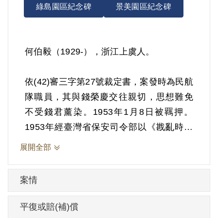
綠島園區紀念碑
景美園區紀念碑
何伯毅（1929-），浙江上虞人。
依(42)審三字第27號裁定書，案發時為民航
隊職員，其與錢榮慶交往親切，思想難免
不受錢君薰染。1953年1月8日被羈押。
1953年經臺灣省保安司令部以《戡亂時期
檢肅匪諜條例》第8條第1項第2款裁定交付
展開全部
感化，期間另以命令定之。1953年11月30
日奉准保釋易以保護管束。
案情
其於2000年10月向補償基金會提出申請，
平復或賠(補)償
2002年5月經第2屆第20次臨時董事會審核