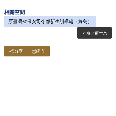
通過予以補償。補償理由為本案屬思想層
相關空間
次問題，故認非有實據。
原臺灣省保安司令部新生訓導處（綠島）
2018年12月經促轉會公告撤銷判決處分。
返回前一頁
分享
列印