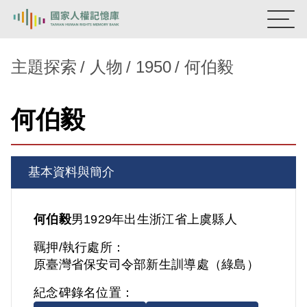
:::
國家人權記憶庫
主題探索
人物
1950
何伯毅
熱門關鍵字：
陳孟和
李舜治
鹿窟事件
安康接待室
何伯毅
新生訓導處
蛋殼畫
送物單
主題探索
基本資料與簡介
背景知識
關於我們
何伯毅
男
1929年出生
浙江省
上虞縣人
羈押/執行處所：
意見信箱
原臺灣省保安司令部新生訓導處（綠島）
紀念碑錄名位置：