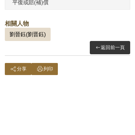
平復或賠(補)償
經香港來臺時，前資源委員會電業處長兼
臺電公司董事長陳中熙託他帶交一封信給
相關人物
總經理劉晉鈺，囑劉為共軍保全電機材
劉晉鈺(劉晋鈺)
料，毋使燬損云云。12月10日調派經理處
採購課代理外購股長。不過，嚴惠先因拆
返回前一頁
閱陳中熙的信，知其內容，仍為秘密遞送
予劉晉鈺，因而於1950年5月1日被捕，翌
分享
列印
日即遭臺灣電力公司免職。
經軍法審訊，臺灣省保安司令部於1950年6
月11日（39）安澄字第1485號判決，嚴惠
先、劉晉鈺2人均被依叛亂罪判處死刑，褫
奪公權終身；經呈送國防部參謀本部後，
認為以最高刑處斷，量刑似嫌過重，於