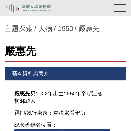
:::
國家人權記憶庫
主題探索
人物
1950
嚴惠先
熱門關鍵字：
陳孟和
李舜治
鹿窟事件
安康接待室
嚴惠先
新生訓導處
蛋殼畫
送物單
主題探索
基本資料與簡介
背景知識
關於我們
嚴惠先
男
1922年出生
1950年卒
浙江省
桐鄉縣人
意見信箱
羈押/執行處所：
軍法處看守所
紀念碑錄名位置：