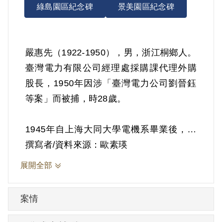
綠島園區紀念碑
景美園區紀念碑
嚴惠先（1922-1950），男，浙江桐鄉人。
臺灣電力有限公司經理處採購課代理外購
股長，1950年因涉「臺灣電力公司劉晉鈺
等案」而被捕，時28歲。
1945年自上海大同大學電機系畢業後，任
教杭州樹範中學龍泉分校。1946年2月應臺
撰寫者/資料來源：歐素瑛
灣電力公司總經理劉晉鈺之邀來臺，任大
展開全部
觀發電所任助理工程師。赴臺後，與家中
父母時有書信往來。1948年1月調臺灣電力
案情
公司上海聯絡處。1949年5月調用總管理
處，9月調用松山修理廠。7月間，由上海