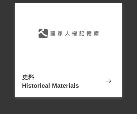
嚴惠先被槍決後，因兩岸音信阻隔，其家
人於1950年8月11日才從江蘇無錫的《無錫
曉報》獲悉嚴惠先已於同年7月17日被當局
以「陰謀叛亂罪」被槍殺，時年27歲。五
十餘年間，海峽兩岸音訊不通，而且嚴惠
先是隻身在臺工作，親人對其死因一無所
知。1994年3月2日，其在中國的家人從臺
灣《中國時報》綜合新聞六版知悉嚴惠先
史料
Historical Materials
被認定為白色恐怖千餘名受難者之一。
1999年6月獲知臺灣當局設立補償基金會，
辦理政治受難者的補償事宜，其養母顧
珏、養妹嚴士華遂於2000年3月14日向補償
基金會提出申請補償，2002年10月5日經第
二屆第二十三次董事會審查通過予以補