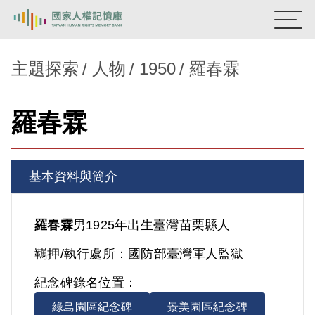
:::
國家人權記憶庫
主題探索
人物
1950
羅春霖
熱門關鍵字：
陳孟和
李舜治
鹿窟事件
安康接待室
羅春霖
新生訓導處
蛋殼畫
送物單
主題探索
基本資料與簡介
背景知識
關於我們
羅春霖
男
1925年出生
臺灣
苗栗縣人
羈押/執行處所：
國防部臺灣軍人監獄
意見信箱
紀念碑錄名位置：
綠島園區紀念碑
景美園區紀念碑