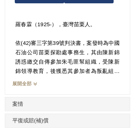
羅春霖（1925-），臺灣苗栗人。
依(42)審三字第39號判決書，案發時為中國
石油公司苗栗探勘處事務生，其由陳新錦
誘惑繳交自傳參加朱毛匪幫組織，受陳新
錦領導教育，後獲悉其參加者為叛亂組織
後，即與陳斷絕來往，復恐遭暗殺未敢向
展開全部
政府自首。1953年4月1日被羈押。1953年
經臺灣省保安司令部以《懲治叛亂條例》
案情
第5條「參加叛亂之組織」判處有期徒刑5
年。1958年3月31日刑期結束，4月5日開
平復或賠(補)償
釋。