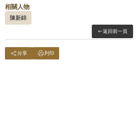
相關人物
其於1999年4月向補償基金會提出申請，
陳新錦
2000年11月經第1屆第8次臨時董事會審核
通過予以補償。補償理由為原判決認定其
返回前一頁
參加叛亂組織，係以其之自白及另案被告
之供述相符為認定之依據，惟原判決亦認
分享
列印
其係被以讀書會之名義引誘參加，則其對
該組織是否確屬叛亂之組織並無認識，且
亦查無其他為匪工作事證，故認非有實
據。
2018年12月經促轉會公告撤銷判決處分。