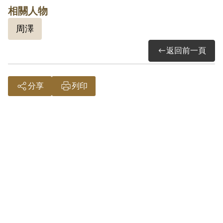
第8條第1項第2款裁定交付感化3年。1983
相關人物
年9月27日交付感化。1984年6月12日因病
周澤
就醫，停止執行感化教育。1987年經臺灣
警備總司令部裁定感化教育處分免予執
返回前一頁
行。
分享
列印
其於2005年12月向補償基金會提出申請，
2006年6月經第4屆第18次董監事會審核通
過予以補償。補償理由為原裁定認其參加
叛亂組織，係以顏偵其於查中之自白及獲
案之工作證照、旅行證、通行證等為據。
惟原裁定對其所參加何種叛亂組織之性質
與目的均未予詳查敘明，故認本案非有實
據。
2019年5月經促轉會公告撤銷判決處分。