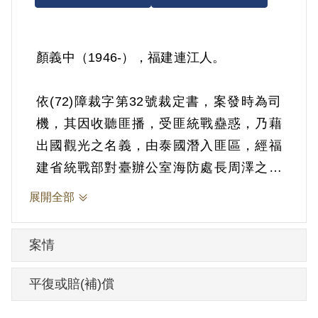
顏義中（1946-），福建連江人。
依(72)障裁字第32號裁定書，案發時為司
機，其因收聽匪播，受匪統戰蠱惑，乃藉
出國觀光之名義，由泰國潛入匪區，經福
建省統戰部對臺辦公室海防處長周澤之協
助，與親人見面後，即辦理定居落戶，並
展開全部
於福建省國營青州造紙廠能源動力科任科
員，又經常參加政治學習及統戰部之會
案情
議，討論如何促進對臺灣之統戰工作。
1983年5月31日被羈押。1983年經臺灣警
平復或賠(補)償
備總司令部以《戡亂時期檢肅匪諜條例》