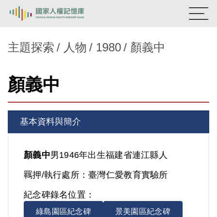
:::
國家人權記憶庫
主題探索
人物
1980
顏義中
熱門關鍵字：
陳孟和
李舜治
鹿窟事件
安康接待室
顏義中
新生訓導處
蛋殼畫
送物單
主題探索
基本資料與簡介
背景知識
關於我們
顏義中
男
1946年出生
福建省
連江縣人
羈押/執行處所：
臺灣仁愛教育實驗所
意見信箱
紀念碑錄名位置：
綠島園區紀念碑
景美園區紀念碑