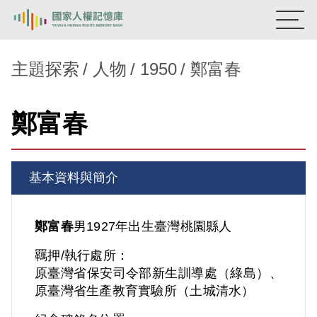
:::
國家人權記憶庫
主題探索
人物
1950
鄭富春
熱門關鍵字：
陳孟和
李舜治
鹿窟事件
安康接待室
鄭富春
新生訓導處
蛋殼畫
送物單
主題探索
基本資料與簡介
背景知識
關於我們
鄭富春
男
1927年出生
臺灣
桃園縣人
羈押/執行處所：
意見信箱
原臺灣省保安司令部新生訓導處（綠島）、
原臺灣省生產教育實驗所（土城清水）