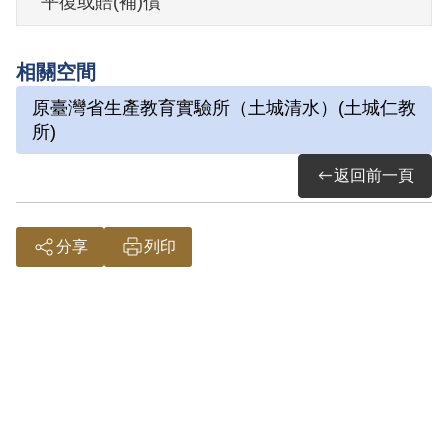
平復或賠(補)償
其於2000年12月向補償基金會提出申請，
2003年3月經第3屆第2次臨時董事會審核通
相關空間
過予以補償。補償理由為本案屬言論思想
原臺灣省生產教育實驗所（土城清水）(土城仁教
層次問題，故認非有實據。
所)
2018年12月經促轉會公告撤銷判決處分。
返回前一頁
分享
列印