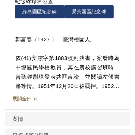
紀念碑錄名位置：
綠島園區紀念碑
景美園區紀念碑
鄭富春（1927-），臺灣桃園人。
依(41)安潔字第1883號判決書，案發時為
中壢國民學校教員，其在農校講習班時，
曾聽鍾尉璋發表共匪言論，並閱讀左傾書
籍等情。1951年12月20日被羈押。1952年
經臺灣省保安司令部以《戡亂時期檢肅匪
展開全部
諜條例》第8條第1項第2款判處交付感化，
期間另以命令定之。1952年9月17日交付感
案情
化。1956年1月14日開釋。