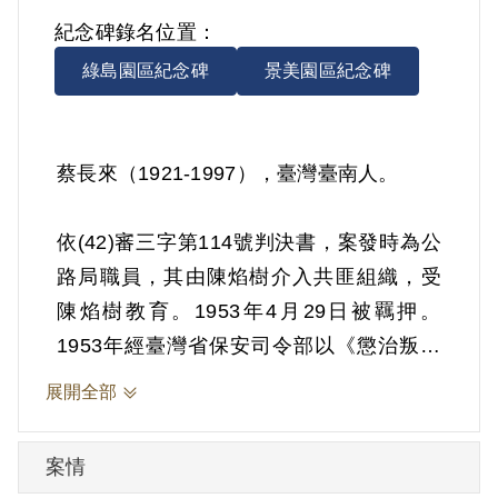
紀念碑錄名位置：
綠島園區紀念碑
景美園區紀念碑
蔡長來（1921-1997），臺灣臺南人。
依(42)審三字第114號判決書，案發時為公
路局職員，其由陳焰樹介入共匪組織，受
陳焰樹教育。1953年4月29日被羈押。
1953年經臺灣省保安司令部以《懲治叛亂
條例》第5條「參加叛亂之組織」判處有期
展開全部
徒刑10年。1963年4月28日刑滿開釋。
案情
其家屬於1999年7月向補償基金會提出申