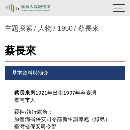
:::
國家人權記憶庫
主題探索
人物
1950
蔡長來
熱門關鍵字：
陳孟和
李舜治
鹿窟事件
安康接待室
蔡長來
新生訓導處
蛋殼畫
送物單
主題探索
基本資料與簡介
背景知識
關於我們
蔡長來
男
1921年出生
1997年卒
臺灣
臺南市人
意見信箱
羈押/執行處所：
原臺灣省保安司令部新生訓導處（綠島）、
臺灣省保安司令部