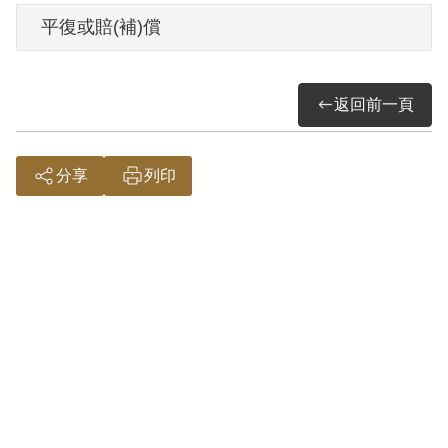
請，2001年5月經第2屆第8次臨時董事會審
平復或賠(補)償
核通過予以補償。補償理由為原判決認定
其參加叛亂組織，僅依其於保密局之供認
返回前一頁
及自首分子陳焰樹結證為據。惟其於審理
中否認，且原判決對其所參加之組織性質
與目的均未詳查敘明，此外無其他具體佐
分享
列印
證，故認本案非有實據。
2018年12月經促轉會公告撤銷判決處分。