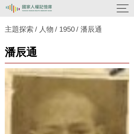
:::
國家人權記憶庫
主題探索
人物
1950
潘辰通
熱門關鍵字：
陳孟和
李舜治
鹿窟事件
安康接待室
潘辰通
新生訓導處
蛋殼畫
送物單
主題探索
背景知識
關於我們
意見信箱