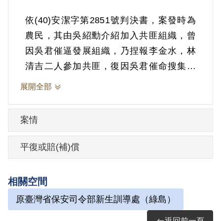
依(40)安潔字第2851號判決書，案發時為
農民，其由吳紹勳介紹加入共匪組織，曾
因吳君催逼發展組織，乃捏報李金水，林
清吉二人參加共匪，復因吳君催命搜集武
器，組織武裝小組感覺危險不敢著手，乃
展開全部
躲居山中作工，斷絕聯絡。1950年9月10日
被羈押。1951年經臺灣省保安司令部以
案情
《懲治叛亂條例》第2條第1項「意圖以非
法之方法顛覆政府而著手實行」判處有期
平復或賠(補)償
徒刑15年，全部財產除酌留其家屬必需生
活費外沒收。1965年9月9日刑滿開釋。
相關空間
原臺灣省保安司令部新生訓導處（綠島）
其於1999年4月向補償基金會提出申請，其
於1999年5月再次提出申請，於2003年2月
返回前一頁