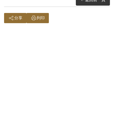
經第3屆第3次董監事會審核通過予以補
償。補償理由為其與洪其中雖在保密局承
分享
列印
認參加叛亂組織等行為，但在審判中均否
認，無其他佐證，且其與洪縱參加叛亂組
織，但均未參與集會及其他叛亂活動。梁
水盛於審判中雖有承認，但原判認定其在
1949年被吳紹勳介紹參加共黨組織，並吸
收2人加入外圍之自治會，亦僅有自白，且
據梁君所供，1950年春就與吳某失聯。綜
上證據，難認其已達意圖以非法之方法顛
覆政府而著手實行，故認非有實據。
2018年10月經促轉會公告撤銷判決處分。