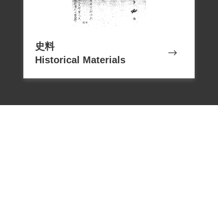
史料
Historical Materials
電話：02-22182438