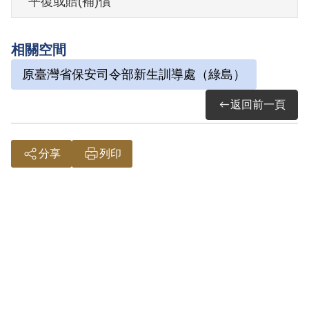
平復或賠(補)償
期滿保釋。
相關空間
其於1999年4月向補償基金會提出申請，經
原臺灣省保安司令部新生訓導處（綠島）
2000年6月第1屆第1次臨時董事會審核通過
予以補償。補償理由為其竊閱反動書籍
返回前一頁
「怎樣搞通思想」一書，並記載潛意識反
映不滿政府之怪夢於日曆紙上之行為，屬
分享
列印
言論思想層次範圍，故認非有實據。
2018年12月經促轉會公告撤銷判決處分。