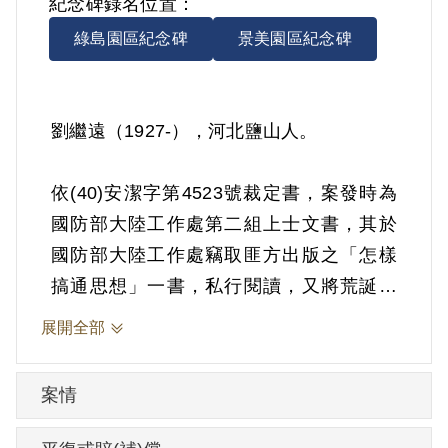
紀念碑錄名位置：
綠島園區紀念碑
景美園區紀念碑
劉繼遠（1927-），河北鹽山人。
依(40)安潔字第4523號裁定書，案發時為
國防部大陸工作處第二組上士文書，其於
國防部大陸工作處竊取匪方出版之「怎樣
搞通思想」一書，私行閱讀，又將荒誕無
稽之怪夢記在日曆上等情。1951年4月14日
展開全部
被羈押。1951年經臺灣省保安司令部以
《戡亂時期檢肅匪諜條例》第8條第1項第2
案情
款裁定交付感化，期間另以命令定之。
1952年3月4日交付感化。1954年6月21日