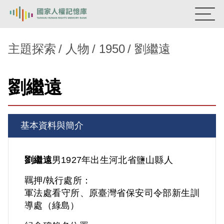
:::
國家人權記憶庫
主題探索
人物
1950
劉繼遠
熱門關鍵字：
陳孟和
李舜治
鹿窟事件
安康接待室
劉繼遠
新生訓導處
蛋殼畫
送物單
主題探索
基本資料與簡介
背景知識
關於我們
劉繼遠
男
1927年出生
河北省
鹽山縣人
羈押/執行處所：
意見信箱
軍法處看守所、原臺灣省保安司令部新生訓
導處（綠島）