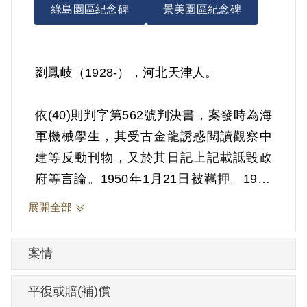
綠島園區紀念碑
景美園區紀念碑
劉鳳岐（1928-），河北天津人。
依(40)則判字第562號判決書，案發時為海
軍機械學生，其受古金龍誘惑閱讀觀察中
建等反動刊物，又於其日記上記載詆毀政
府等言論。1950年1月21日被羈押。1951
年經國防部以《戡亂時期檢肅匪諜條例》
展開全部
第8條第1項第2款判處交付感化，期間另以
命令定之。1952年3月4日交付感化。1955
案情
年8月24日開釋。
平復或賠(補)償
其於1999年4月向補償基金會提出申請，