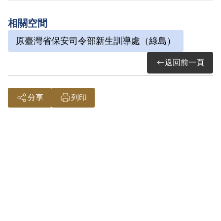
2000年6月經第1屆第17次董監事會審核通
相關空間
過予以補償。補償理由為其閱讀反動書刊
原臺灣省保安司令部新生訓導處（綠島）
及在日記中記載荒謬言論之行為，屬思想
言論層次問題，故認非有實據。
返回前一頁
2018年12月經促轉會公告撤銷判決處分。
分享
列印