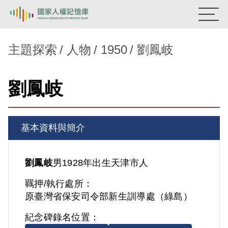
:::
國家人權記憶庫
主題探索
人物
1950
劉鳳岐
熱門關鍵字：
陳孟和
李舜治
鹿窟事件
安康接待室
劉鳳岐
新生訓導處
蛋殼畫
送物單
主題探索
基本資料與簡介
背景知識
關於我們
劉鳳岐
男
1928年出生
天津市人
羈押/執行處所：
意見信箱
原臺灣省保安司令部新生訓導處（綠島）
紀念碑錄名位置：