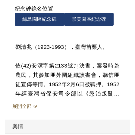
紀念碑錄名位置：
綠島園區紀念碑
景美園區紀念碑
劉清兆（1923-1993），臺灣苗栗人。
依(42)安潔字第2133號判決書，案發時為
農民，其參加匪外圍組織讀書會，聽信匪
徒宣傳等情。1952年2月6日被羈押。1952
年經臺灣省保安司令部以《懲治叛亂條
例》第5條「參加叛亂之組織」判處有期徒
展開全部
刑10年。1962年2月5日刑滿開釋。
案情
其家屬於1999年5月向補償基金會提出申