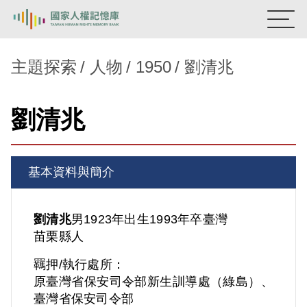
:::
國家人權記憶庫
主題探索
人物
1950
劉清兆
熱門關鍵字：
陳孟和
李舜治
鹿窟事件
安康接待室
劉清兆
新生訓導處
蛋殼畫
送物單
主題探索
基本資料與簡介
背景知識
關於我們
劉清兆
男
1923年出生
1993年卒
臺灣
苗栗縣人
意見信箱
羈押/執行處所：
原臺灣省保安司令部新生訓導處（綠島）、
臺灣省保安司令部