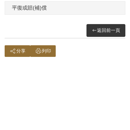
請，2001年4月經第2屆第6次臨時董事會審
平復或賠(補)償
核通過予以補償。補償理由為原判決認定
其參加叛亂之組織，係依其在警局之自白
返回前一頁
及共同被告劉榮錦等之供述為據。惟其於
偵審中否認，且原判決對其所參加讀書會
之性質與目的均未予詳加查證敘明，此外
分享
列印
並無其他具體佐證，故認本案非有實據。
2018年12月經促轉會公告撤銷判決處分。