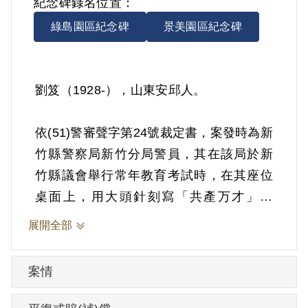
紀念碑錄名位置：
綠島園區紀念碑
景美園區紀念碑
劉笈（1928-），山東安邱人。
依(51)警審聲字第24號裁定書，案發時為新
竹縣警察局新竹分局警員，其在該局於新
竹縣議會舉行常年教育考試時，在其座位
桌面上，用大頭針刻寫「共產万才」四
字。1962年經臺灣警備總司令部以《戡亂
展開全部
時期檢肅匪諜條例》第8條第1項第2款裁定
交付感化3年。1962年4月20日交付感化。
案情
1965年4月16日開釋。