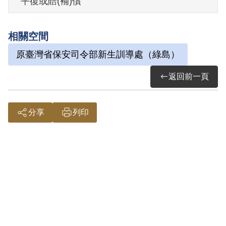
平復或賠(補)償
其於1999年4月向補償基金會提出申請，
2000年12月第1屆第23次董事會審核通過
相關空間
予以補償。補償理由為其考試時於桌面上
原臺灣省保安司令部新生訓導處（綠島）
刻寫反動文字之行為，屬思想言論層次問
題，故認非有實據。
返回前一頁
2019年5月經促轉會公告撤銷判決處分。
分享
列印