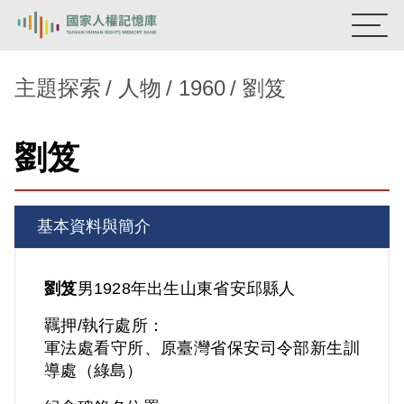
:::
國家人權記憶庫
主題探索
人物
1960
劉笈
熱門關鍵字：
陳孟和
李舜治
鹿窟事件
安康接待室
劉笈
新生訓導處
蛋殼畫
送物單
主題探索
基本資料與簡介
背景知識
關於我們
劉笈
男
1928年出生
山東省
安邱縣人
羈押/執行處所：
意見信箱
軍法處看守所、原臺灣省保安司令部新生訓
導處（綠島）