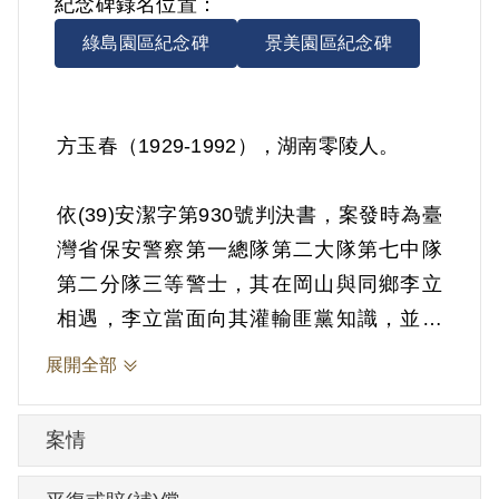
紀念碑錄名位置：
綠島園區紀念碑
景美園區紀念碑
方玉春（1929-1992），湖南零陵人。
依(39)安潔字第930號判決書，案發時為臺
灣省保安警察第一總隊第二大隊第七中隊
第二分隊三等警士，其在岡山與同鄉李立
相遇，李立當面向其灌輸匪黨知識，並慫
恿逃亡，其受其煽惑潛逃，在臺南市為其
展開全部
中隊長李清政發覺，飭其歸隊。羈押中迭
次向同在押同分隊警士胡文皓宣傳匪黨理
案情
論，誹謗政府，作有利於叛徒之宣傳。
1949年9月12日被羈押。1950年經臺灣省