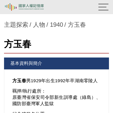
:::
國家人權記憶庫
主題探索
人物
1940
方玉春
熱門關鍵字：
陳孟和
李舜治
鹿窟事件
安康接待室
方玉春
新生訓導處
蛋殼畫
送物單
主題探索
基本資料與簡介
背景知識
關於我們
方玉春
男
1929年出生
1992年卒
湖南
零陵人
羈押/執行處所：
意見信箱
原臺灣省保安司令部新生訓導處（綠島）、
國防部臺灣軍人監獄