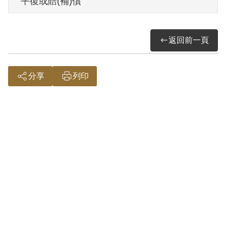
平復或賠(補)償
保安司令部以《懲治叛亂條例》第7條「連
續以演說為有利於叛徒之宣傳」判處有期
返回前一頁
徒刑7年，《警察逃亡懲治條例》第1條第2
款「在戒嚴區域無故離去職役過三日」判
處有期徒刑10月，應執行有期徒刑7年2
分享
列印
月。1956年11月11日刑期結束。
其家屬於2010年11月向補償基金會提出申
請，2011年7月經第7屆第8次董監事會審核
通過予以補償。補償理由為原判決認定其
連續以演說為有利於叛徒之宣傳，係以其
迭次向胡文皓宣傳匪黨理論，誹謗政府為
由，屬言論思想層次問題，故認本案非有
實據。