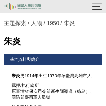
:::
國家人權記憶庫
主題探索
人物
1950
朱炎
熱門關鍵字：
陳孟和
李舜治
鹿窟事件
安康接待室
朱炎
新生訓導處
蛋殼畫
送物單
主題探索
基本資料與簡介
背景知識
關於我們
朱炎
男
1914年出生
1970年卒
臺灣
高雄市人
羈押/執行處所：
意見信箱
原臺灣省保安司令部新生訓導處（綠島）、
國防部臺灣軍人監獄