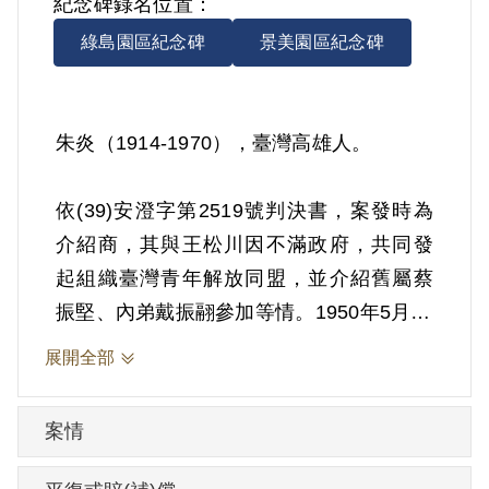
紀念碑錄名位置：
綠島園區紀念碑
景美園區紀念碑
朱炎（1914-1970），臺灣高雄人。
依(39)安澄字第2519號判決書，案發時為
介紹商，其與王松川因不滿政府，共同發
起組織臺灣青年解放同盟，並介紹舊屬蔡
振堅、內弟戴振翮參加等情。1950年5月12
日被羈押。1950年經臺灣省保安司令部以
展開全部
《懲治叛亂條例》第2條第3項「共同預備
意圖以非法方法顛覆政府而著手實行」判
案情
處有期徒刑15年。1965年5月11日刑滿開
釋。