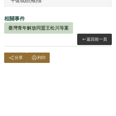
平復或賠(補)償
其家屬於1999年5月向補償基金會提出申
相關事件
請，2001年4月經第2屆第6次臨時董事會審
臺灣青年解放同盟王松川等案
核通過予以補償。補償理由為原判決認定
其預備以非法之方法顛覆政府，係以其之
返回前一頁
自白及另案被告王松川之供述為據。惟原
判決對所指其籌組「臺灣青年解放同盟」
分享
列印
之性質與目的均未予詳加查證敘明，縱使
其有赴港穗與農工黨代表陳卓凡及臺共李
明接觸聯絡等行為，亦難認預備意圖以非
法之方法顛覆政府之階段，故認本案非有
實據。
2018年10月經促轉會公告撤銷判決處分。