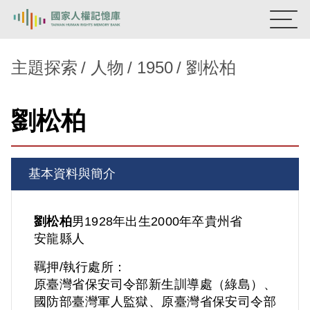
:::
國家人權記憶庫
主題探索
人物
1950
劉松柏
熱門關鍵字：
陳孟和
李舜治
鹿窟事件
安康接待室
劉松柏
新生訓導處
蛋殼畫
送物單
主題探索
基本資料與簡介
背景知識
關於我們
劉松柏
男
1928年出生
2000年卒
貴州省
安龍縣人
意見信箱
羈押/執行處所：
原臺灣省保安司令部新生訓導處（綠島）、
國防部臺灣軍人監獄、原臺灣省保安司令部