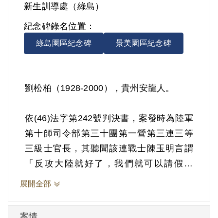
新生訓導處（綠島）
紀念碑錄名位置：
綠島園區紀念碑
景美園區紀念碑
劉松柏（1928-2000），貴州安龍人。
依(46)法字第242號判決書，案發時為陸軍
第十師司令部第三十團第一營第三連三等
三級士官長，其聽聞該連戰士陳玉明言謂
「反攻大陸就好了，我們就可以請假回
家」後，即云「你們還想反攻大陸嗎？就
展開全部
是反攻大陸，你們也不可以請假回家」，
又與行政官王生平、士官譚溪庭、營部事
案情