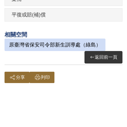
務士靳夢醒談話時言及「報紙上時常登載
共匪在大陸上暴行是不可靠的，依我看可
平復或賠(補)償
能是假的……」、「匪軍1個二等兵每月可
以拿8斤豬肉的代價」等消息。1957年8月
相關空間
20日被羈押。1957年經陸軍第十師司令部
原臺灣省保安司令部新生訓導處（綠島）
以《懲治叛亂條例》第6條「連續傳播不實
之消息足以搖動人心」判處有期徒刑3年6
返回前一頁
月。1961年2月19日刑滿開釋。
分享
列印
其家屬於2005年5月向補償基金會提出申
請，2005年11月經第4屆第11次董監事會
審核通過予以補償。補償理由為據判決書
內容記載，原判決認其連續傳播不實之消
息足以搖動人心係以言及「報紙上時常登
載共匪在大陸暴行是不可靠的，依我看可