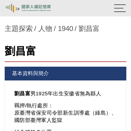
:::
國家人權記憶庫
主題探索
人物
1940
劉昌富
熱門關鍵字：
陳孟和
李舜治
鹿窟事件
安康接待室
劉昌富
新生訓導處
蛋殼畫
送物單
主題探索
基本資料與簡介
背景知識
關於我們
劉昌富
男
1925年出生
安徽省
無為縣人
羈押/執行處所：
意見信箱
原臺灣省保安司令部新生訓導處（綠島）、
國防部臺灣軍人監獄