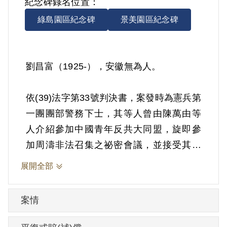
紀念碑錄名位置：
綠島園區紀念碑
景美園區紀念碑
劉昌富（1925-），安徽無為人。
依(39)法字第33號判決書，案發時為憲兵第
一團團部警務下士，其等人曾由陳萬由等
人介紹參加中國青年反共大同盟，旋即參
加周濤非法召集之祕密會議，並接受其吸
收黨員供給情報等任務。1949年12月8日被
展開全部
羈押。1950年經憲兵司令部以《懲治叛亂
條例》第5條「參加叛亂之組織」減處有期
案情
徒刑5年。1954年12月7日刑期結束。1960
年1月15日開釋。