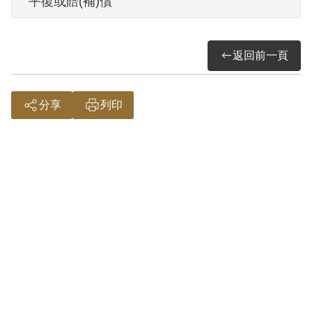
平復或賠(補)償
其於1999年4月向補償基金會提出申請，
返回前一頁
1999年12月經第1屆第10次董事會審核通
過予以補償。補償理由為證據不足以證明
其參加叛亂之組織，故認非有實據。
分享
列印
2018年12月經促轉會公告撤銷判決處分。