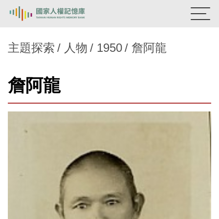
:::
國家人權記憶庫
主題探索
人物
1950
詹阿龍
熱門關鍵字：
陳孟和
李舜治
鹿窟事件
安康接待室
詹阿龍
新生訓導處
蛋殼畫
送物單
主題探索
背景知識
關於我們
意見信箱