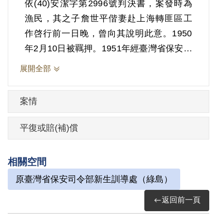
依(40)安潔字第2996號判決書，案發時為
漁民，其之子詹世平偕妻赴上海轉匪區工
作啓行前一日晚，曾向其說明此意。1950
年2月10日被羈押。1951年經臺灣省保安司
令部以《戡亂時期檢肅匪諜條例》第8條第
展開全部
1項第2款判處交付感化，期間另以命令定
之。1951年10月27日經國防部核准交付感
案情
化6月。
平復或賠(補)償
其家屬於1999年5月向補償基金會提出申
請，2001年12月經第2屆第15次臨時董事
相關空間
會審核通過予以補償。補償理由為原判決
原臺灣省保安司令部新生訓導處（綠島）
認定其之子詹世平偕妻赴上海轉匪區工
作，其思想不無受其影響，應予交付感
返回前一頁
化，屬思想層次問題，故認本案非有實