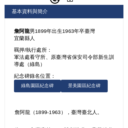
基本資料與簡介
詹阿龍
男
1899年出生
1963年卒
臺灣
宜蘭縣人
羈押/執行處所：
軍法處看守所、原臺灣省保安司令部新生訓
導處（綠島）
紀念碑錄名位置：
綠島園區紀念碑
景美園區紀念碑
詹阿龍（1899-1963），臺灣臺北人。